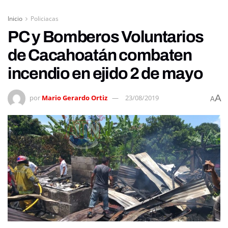
Inicio
Policiacas
PC y Bomberos Voluntarios
de Cacahoatán combaten
incendio en ejido 2 de mayo
A
por
Mario Gerardo Ortiz
23/08/2019
A