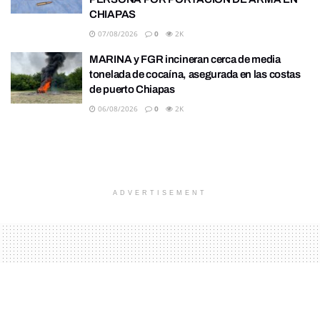
CHIAPAS
07/08/2026
0
2K
MARINA y FGR incineran cerca de media
tonelada de cocaína, asegurada en las costas
de puerto Chiapas
06/08/2026
0
2K
ADVERTISEMENT