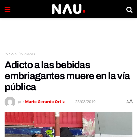
Inicio
Policiacas
Adicto a las bebidas
embriagantes muere en la vía
pública
A
por
Mario Gerardo Ortiz
23/08/2019
A