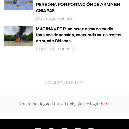
PERSONA POR PORTACIÓN DE ARMA EN
CHIAPAS
07/08/2026
0
2K
MARINA y FGR incineran cerca de media
tonelada de cocaína, asegurada en las costas
de puerto Chiapas
06/08/2026
0
2K
ADVERTISEMENT
You're not logged into Tiktok, please login
here