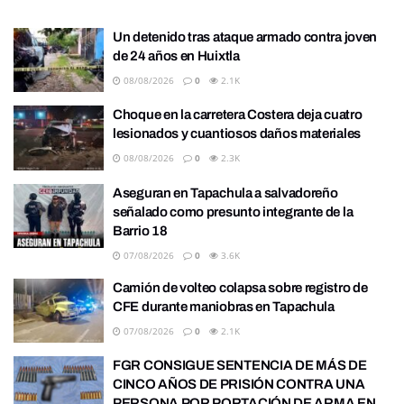
Un detenido tras ataque armado contra joven
de 24 años en Huixtla
08/08/2026
0
2.1K
Choque en la carretera Costera deja cuatro
lesionados y cuantiosos daños materiales
08/08/2026
0
2.3K
Aseguran en Tapachula a salvadoreño
señalado como presunto integrante de la
Barrio 18
07/08/2026
0
3.6K
Camión de volteo colapsa sobre registro de
CFE durante maniobras en Tapachula
07/08/2026
0
2.1K
FGR CONSIGUE SENTENCIA DE MÁS DE
CINCO AÑOS DE PRISIÓN CONTRA UNA
PERSONA POR PORTACIÓN DE ARMA EN