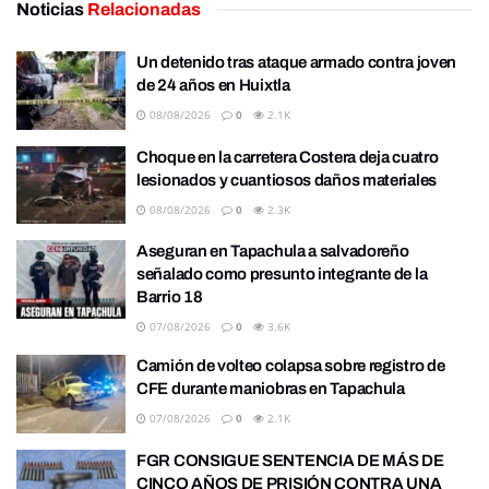
Noticias
Relacionadas
Un detenido tras ataque armado contra joven
de 24 años en Huixtla
08/08/2026
0
2.1K
Choque en la carretera Costera deja cuatro
lesionados y cuantiosos daños materiales
08/08/2026
0
2.3K
Aseguran en Tapachula a salvadoreño
señalado como presunto integrante de la
Barrio 18
07/08/2026
0
3.6K
Camión de volteo colapsa sobre registro de
CFE durante maniobras en Tapachula
07/08/2026
0
2.1K
FGR CONSIGUE SENTENCIA DE MÁS DE
CINCO AÑOS DE PRISIÓN CONTRA UNA