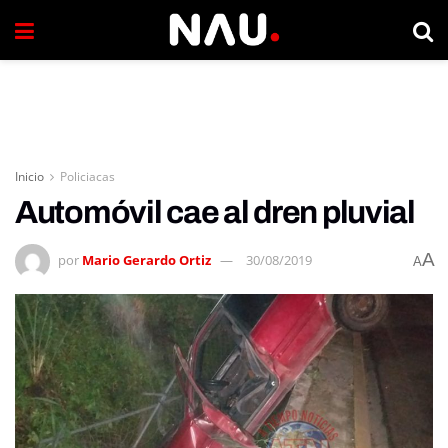
Inicio
Policiacas
Automóvil cae al dren pluvial
A
por
Mario Gerardo Ortiz
30/08/2019
A