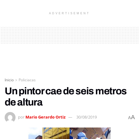
ADVERTISEMENT
Inicio
Policiacas
Un pintor cae de seis metros
de altura
A
por
Mario Gerardo Ortiz
30/08/2019
A