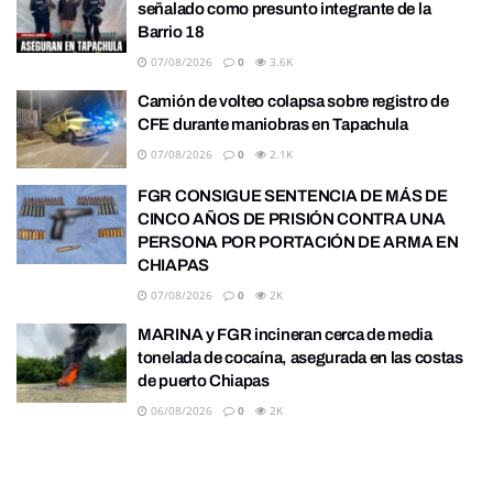
señalado como presunto integrante de la
Barrio 18
07/08/2026
0
3.6K
Camión de volteo colapsa sobre registro de
CFE durante maniobras en Tapachula
07/08/2026
0
2.1K
FGR CONSIGUE SENTENCIA DE MÁS DE
CINCO AÑOS DE PRISIÓN CONTRA UNA
PERSONA POR PORTACIÓN DE ARMA EN
CHIAPAS
07/08/2026
0
2K
MARINA y FGR incineran cerca de media
tonelada de cocaína, asegurada en las costas
de puerto Chiapas
06/08/2026
0
2K