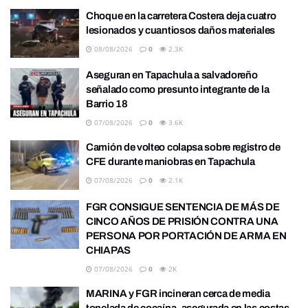
Choque en la carretera Costera deja cuatro
lesionados y cuantiosos daños materiales
08/08/2026
0
2.3K
Aseguran en Tapachula a salvadoreño
señalado como presunto integrante de la
Barrio 18
07/08/2026
0
3.6K
Camión de volteo colapsa sobre registro de
CFE durante maniobras en Tapachula
07/08/2026
0
2.1K
FGR CONSIGUE SENTENCIA DE MÁS DE
CINCO AÑOS DE PRISIÓN CONTRA UNA
PERSONA POR PORTACIÓN DE ARMA EN
CHIAPAS
07/08/2026
0
2K
MARINA y FGR incineran cerca de media
tonelada de cocaína, asegurada en las costas