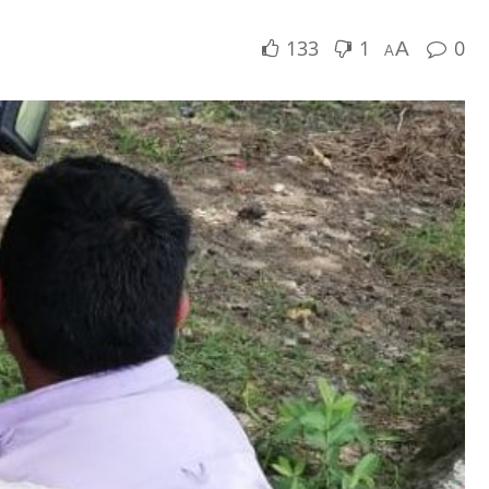
133
1
0
A
A