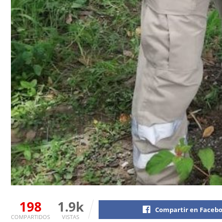
198
1.9k
Compartir en Faceb
COMPARTIDOS
VISTAS