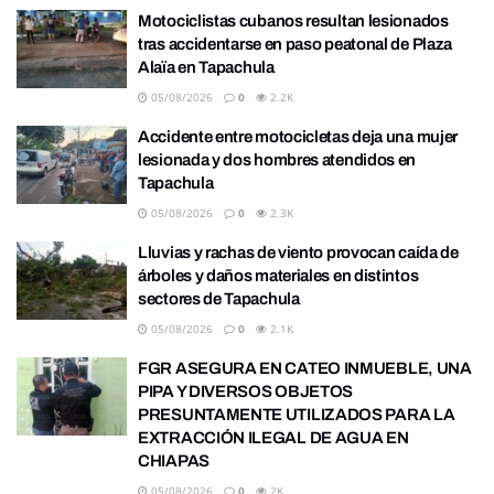
Motociclistas cubanos resultan lesionados
tras accidentarse en paso peatonal de Plaza
Alaïa en Tapachula
05/08/2026
0
2.2K
Accidente entre motocicletas deja una mujer
lesionada y dos hombres atendidos en
Tapachula
05/08/2026
0
2.3K
Lluvias y rachas de viento provocan caída de
árboles y daños materiales en distintos
sectores de Tapachula
05/08/2026
0
2.1K
FGR ASEGURA EN CATEO INMUEBLE, UNA
PIPA Y DIVERSOS OBJETOS
PRESUNTAMENTE UTILIZADOS PARA LA
EXTRACCIÓN ILEGAL DE AGUA EN
CHIAPAS
05/08/2026
0
2K