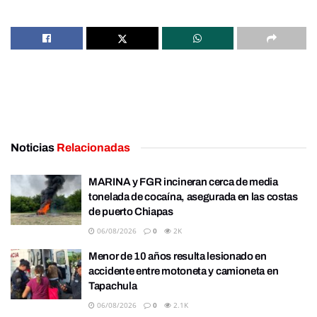
Noticias
Relacionadas
MARINA y FGR incineran cerca de media
tonelada de cocaína, asegurada en las costas
de puerto Chiapas
06/08/2026
0
2K
Menor de 10 años resulta lesionado en
accidente entre motoneta y camioneta en
Tapachula
06/08/2026
0
2.1K