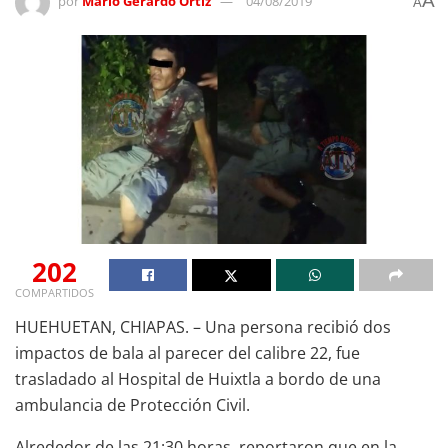
A
por
Mario Gerardo Ortiz
04/08/2019
A
202
COMPARTIDOS
HUEHUETAN, CHIAPAS. – Una persona recibió dos
impactos de bala al parecer del calibre 22, fue
trasladado al Hospital de Huixtla a bordo de una
ambulancia de Protección Civil.
Alrededor de las 21:30 horas, reportaron que en la