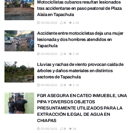
Motociclistas cubanos resultan lesionados
tras accidentarse en paso peatonal de Plaza
Alaïa en Tapachula
05/08/2026
0
2.2K
Accidente entre motocicletas deja una mujer
lesionada y dos hombres atendidos en
Tapachula
05/08/2026
0
2.3K
Lluvias y rachas de viento provocan caída de
árboles y daños materiales en distintos
sectores de Tapachula
05/08/2026
0
2.1K
FGR ASEGURA EN CATEO INMUEBLE, UNA
PIPA Y DIVERSOS OBJETOS
PRESUNTAMENTE UTILIZADOS PARA LA
EXTRACCIÓN ILEGAL DE AGUA EN
CHIAPAS
05/08/2026
0
2K