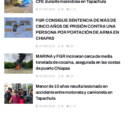
CFE durante maniobras en Tapachula
07/08/2026
0
2.1K
FGR CONSIGUE SENTENCIA DE MÁS DE
CINCO AÑOS DE PRISIÓN CONTRA UNA
PERSONA POR PORTACIÓN DE ARMA EN
CHIAPAS
07/08/2026
0
2K
MARINA y FGR incineran cerca de media
tonelada de cocaína, asegurada en las costas
de puerto Chiapas
06/08/2026
0
2K
Menor de 10 años resulta lesionado en
accidente entre motoneta y camioneta en
Tapachula
06/08/2026
0
2.1K