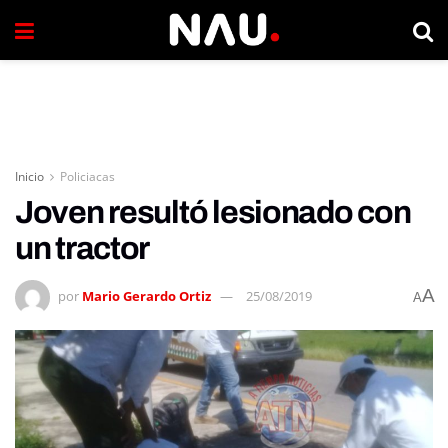
Inicio
Policiacas
Joven resultó lesionado con
un tractor
A
por
Mario Gerardo Ortiz
25/08/2019
A