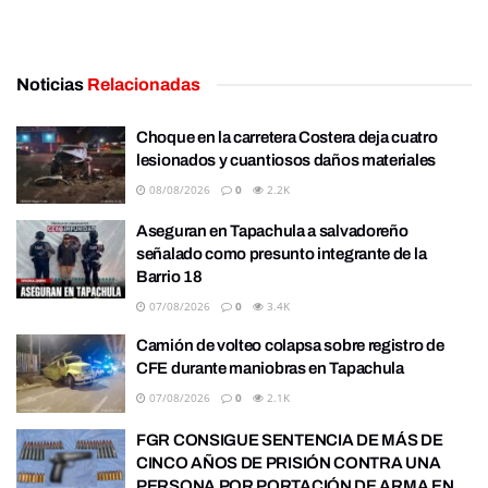
Noticias
Relacionadas
Choque en la carretera Costera deja cuatro
lesionados y cuantiosos daños materiales
08/08/2026
0
2.2K
Aseguran en Tapachula a salvadoreño
señalado como presunto integrante de la
Barrio 18
07/08/2026
0
3.4K
Camión de volteo colapsa sobre registro de
CFE durante maniobras en Tapachula
07/08/2026
0
2.1K
FGR CONSIGUE SENTENCIA DE MÁS DE
CINCO AÑOS DE PRISIÓN CONTRA UNA
PERSONA POR PORTACIÓN DE ARMA EN