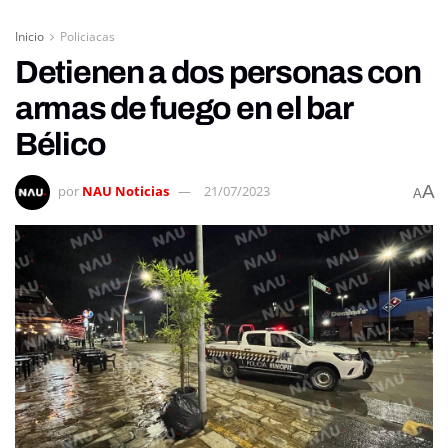
Inicio
Policiacas
Detienen a dos personas con
armas de fuego en el bar
Bélico
A
por
NAU Noticias
21/07/2023
A