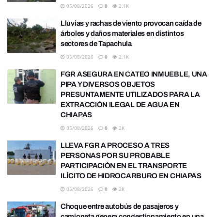
05/08/2026
0
2.1K
Lluvias y rachas de viento provocan caída de
árboles y daños materiales en distintos
sectores de Tapachula
05/08/2026
0
2.1K
FGR ASEGURA EN CATEO INMUEBLE, UNA
PIPA Y DIVERSOS OBJETOS
PRESUNTAMENTE UTILIZADOS PARA LA
EXTRACCIÓN ILEGAL DE AGUA EN
CHIAPAS
05/08/2026
0
2K
LLEVA FGR A PROCESO A TRES
PERSONAS POR SU PROBABLE
PARTICIPACIÓN EN EL TRANSPORTE
ILÍCITO DE HIDROCARBURO EN CHIAPAS
05/08/2026
0
2K
Choque entre autobús de pasajeros y
camioneta genera congestionamiento en una