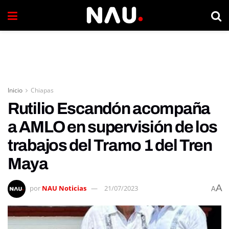
Inicio
Chiapas
Rutilio Escandón acompaña
a AMLO en supervisión de los
trabajos del Tramo 1 del Tren
Maya
A
por
NAU Noticias
21/07/2023
A