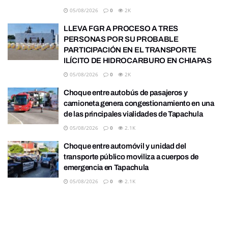
05/08/2026
0
2K
LLEVA FGR A PROCESO A TRES
PERSONAS POR SU PROBABLE
PARTICIPACIÓN EN EL TRANSPORTE
ILÍCITO DE HIDROCARBURO EN CHIAPAS
05/08/2026
0
2K
Choque entre autobús de pasajeros y
camioneta genera congestionamiento en una
de las principales vialidades de Tapachula
05/08/2026
0
2.1K
Choque entre automóvil y unidad del
transporte público moviliza a cuerpos de
emergencia en Tapachula
05/08/2026
0
2.1K