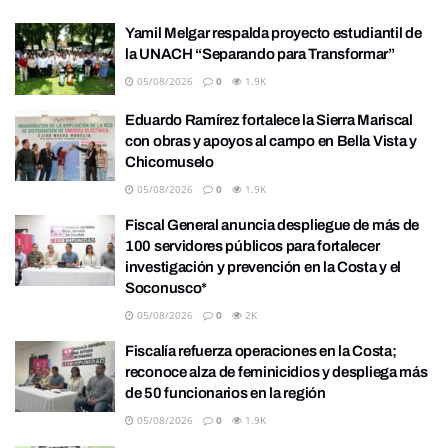
Yamil Melgar respalda proyecto estudiantil de
la UNACH “Separando para Transformar”
05/08/2026
0
1.9K
Eduardo Ramírez fortalece la Sierra Mariscal
con obras y apoyos al campo en Bella Vista y
Chicomuselo
05/08/2026
0
1.9K
Fiscal General anuncia despliegue de más de
100 servidores públicos para fortalecer
investigación y prevención en la Costa y el
Soconusco*
05/08/2026
0
2K
Fiscalía refuerza operaciones en la Costa;
reconoce alza de feminicidios y despliega más
de 50 funcionarios en la región
05/08/2026
0
1.9K