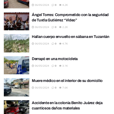
06/05/2024
0
4.2K
Ángel Torres: Comprometido con la seguridad
de Tuxtla Gutiérrez “Vídeo”
06/05/2024
0
2.2K
Hallan cuerpo envuelto en sábana en Tuzantán
06/05/2024
0
4.7K
Derrapó en una motocicleta
06/05/2024
0
3.1K
Muere médico en el interior de su domicilio
06/05/2024
0
7.6K
Accidente en la colonia Benito Juárez deja
cuantiosos daños materiales