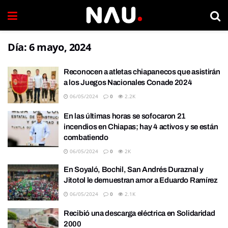
Día:
6 mayo, 2024
Reconocen a atletas chiapanecos que asistirán
a los Juegos Nacionales Conade 2024
06/05/2024
0
2.2K
En las últimas horas se sofocaron 21
incendios en Chiapas; hay 4 activos y se están
combatiendo
06/05/2024
0
2K
En Soyaló, Bochil, San Andrés Duraznal y
Jitotol le demuestran amor a Eduardo Ramírez
06/05/2024
0
2.1K
Recibió una descarga eléctrica en Solidaridad
2000