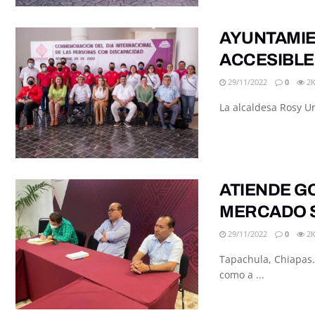
AYUNTAMIE
ACCESIBLE 
29/11/2022
0
2
La alcaldesa Rosy U
ATIENDE G
MERCADO 
29/11/2022
0
2
Tapachula, Chiapas.
como a ...