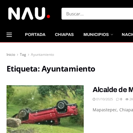
PORTADA
CHIAPAS
MUNICIPIOS
NACI
Inicio
Tag
Ayuntamiento
Etiqueta:
Ayuntamiento
Alcalde de M
01/10/2025
0
2
Mapastepec, Chiapas