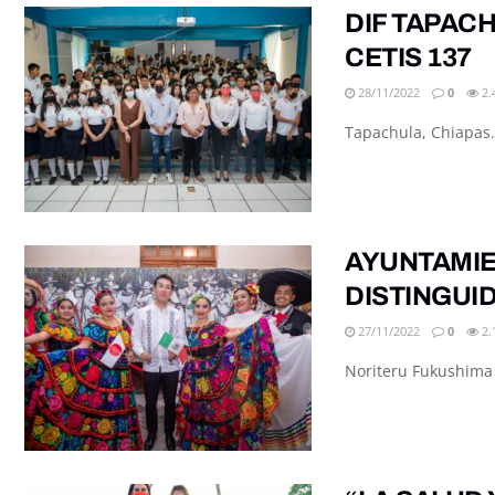
DIF TAPACH
CETIS 137
28/11/2022
0
2.
Tapachula, Chiapas.-
AYUNTAMIE
DISTINGUI
27/11/2022
0
2.
Noriteru Fukushima 