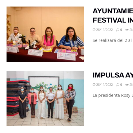
AYUNTAMIE
FESTIVAL 
28/11/2022
0
2
Se realizará del 2 a
IMPULSA A
28/11/2022
0
2
La presidenta Rosy U