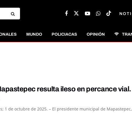
NOTI
ONALES
MUNDO
POLICIACAS
OPINIÓN
TRA
apastepec resulta ileso en percance vial.
K
; 1 de octubre de 2025. – El presidente municipal de Mapastepec, 