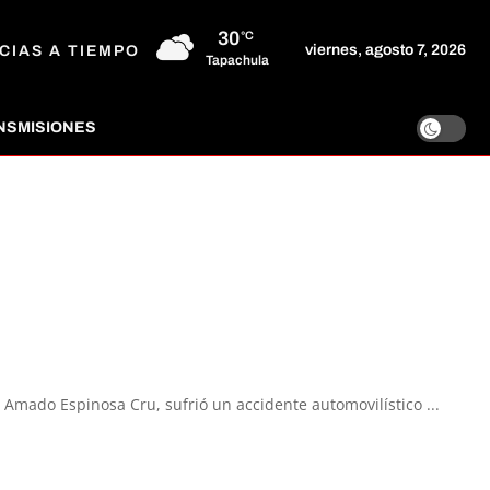
30
°C
viernes, agosto 7, 2026
CIAS A TIEMPO
Tapachula
NSMISIONES
Amado Espinosa Cru, sufrió un accidente automovilístico ...