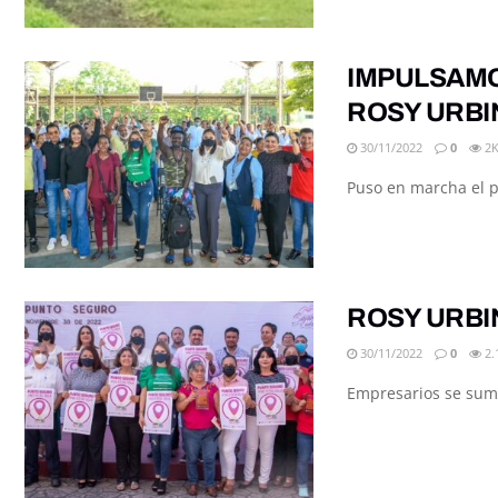
IMPULSAMO
ROSY URBI
30/11/2022
0
2
Puso en marcha el p
ROSY URBI
30/11/2022
0
2.
Empresarios se suma