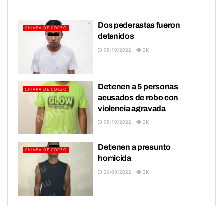
Dos pederastas fueron
CHIAPA DE CORZO
detenidos
08/10/2022
2K
Detienen a 5 personas
CHIAPA DE CORZO
acusados de robo con
violencia agravada
08/10/2022
2K
Detienen a presunto
CHIAPA DE CORZO
homicida
26/09/2022
2K