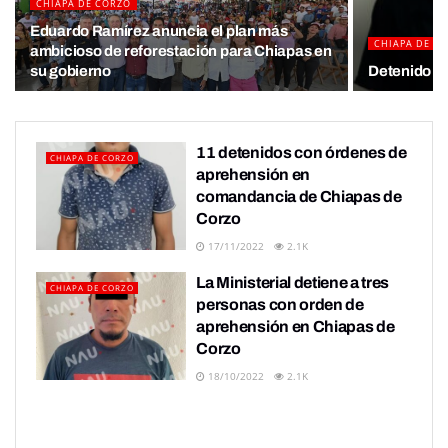
CHIAPA DE CORZO
Eduardo Ramírez anuncia el plan más
CHIAPA DE C
ambicioso de reforestación para Chiapas en
su gobierno
Detenido co
11 detenidos con órdenes de
CHIAPA DE CORZO
aprehensión en
comandancia de Chiapas de
Corzo
17/11/2022
2.1K
La Ministerial detiene a tres
CHIAPA DE CORZO
personas con orden de
aprehensión en Chiapas de
Corzo
18/10/2022
2.1K