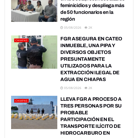
feminicidios y despliega más
de 50 funcionarios en la
región
05/08/2026
2K
FGR ASEGURA EN CATEO
CHIAPAS
INMUEBLE, UNA PIPA Y
DIVERSOS OBJETOS
PRESUNTAMENTE
UTILIZADOS PARA LA
EXTRACCIÓN ILEGAL DE
AGUA EN CHIAPAS
05/08/2026
2K
LLEVA FGR A PROCESO A
CHIAPAS
TRES PERSONAS POR SU
PROBABLE
PARTICIPACIÓN EN EL
TRANSPORTE ILÍCITO DE
HIDROCARBURO EN