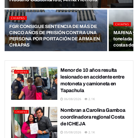
CHIAPAS
CHIAPAS
FGR CONSIGUE SENTENCIA DE MÁS DE
CINCO AÑOS DE PRISIÓN CONTRA UNA
MARINA y F
PERSONA POR PORTACIÓN DE ARMA EN
tonelada de
CHIAPAS
costas de 
Menor de 10 años resulta
CHIAPAS
lesionado en accidente entre
motoneta y camioneta en
Tapachula
06/08/2026
2.1K
Nombran a Carolina Gamboa
CHIAPAS
coordinadora regional Costa
de ICHEJA
05/08/2026
2.1K