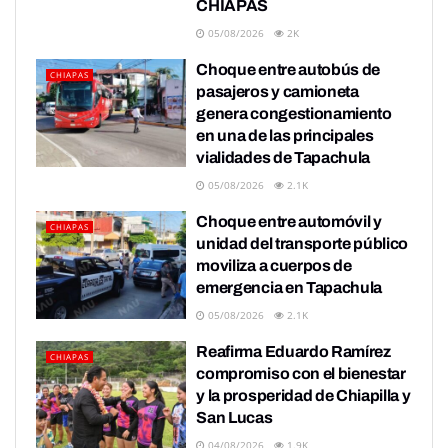
CHIAPAS
05/08/2026
2K
Choque entre autobús de
CHIAPAS
pasajeros y camioneta
genera congestionamiento
en una de las principales
vialidades de Tapachula
05/08/2026
2.1K
Choque entre automóvil y
CHIAPAS
unidad del transporte público
moviliza a cuerpos de
emergencia en Tapachula
05/08/2026
2.1K
Reafirma Eduardo Ramírez
CHIAPAS
compromiso con el bienestar
y la prosperidad de Chiapilla y
San Lucas
04/08/2026
1.9K