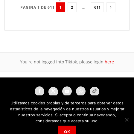
1
2
…
611
PAGINA 1 DE 611
You're not logged into Tiktok, please login
here
Utilizamos cookies propias y de terceros para obtener datos
estadísticos de la navegación de nuestros usuarios y mejorar
nuestros servicios. Si acepta o continúa navegando,
consideramos que acepta su uso.
OK
NAU Noticias A Tiempo Universales © 2025