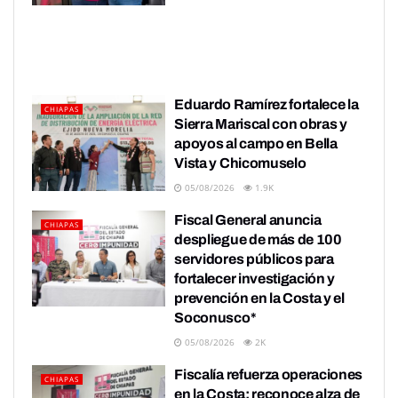
Eduardo Ramírez fortalece la
CHIAPAS
Sierra Mariscal con obras y
apoyos al campo en Bella
Vista y Chicomuselo
05/08/2026
1.9K
Fiscal General anuncia
CHIAPAS
despliegue de más de 100
servidores públicos para
fortalecer investigación y
prevención en la Costa y el
Soconusco*
05/08/2026
2K
Fiscalía refuerza operaciones
CHIAPAS
en la Costa; reconoce alza de