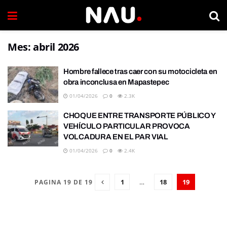
Mes:
abril 2026
Hombre fallece tras caer con su motocicleta en
obra inconclusa en Mapastepec
01/04/2026
0
2.3K
CHOQUE ENTRE TRANSPORTE PÚBLICO Y
VEHÍCULO PARTICULAR PROVOCA
VOLCADURA EN EL PAR VIAL
01/04/2026
0
2.4K
1
…
18
19
PAGINA 19 DE 19