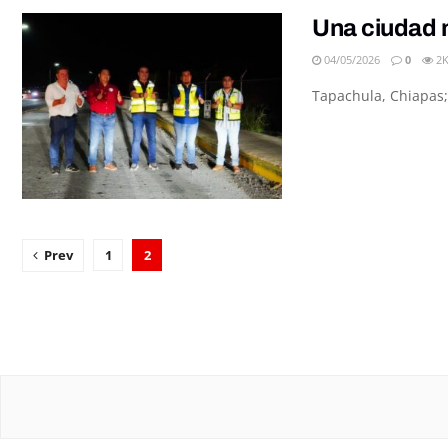
Una ciudad 
04/05/2026
0
2
Tapachula, Chiapas;
Prev
1
2