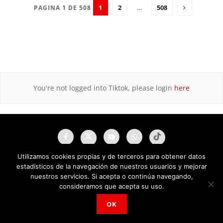
1
2
…
508
PAGINA 1 DE 508
You're not logged into Tiktok, please login
here
Utilizamos cookies propias y de terceros para obtener datos
estadísticos de la navegación de nuestros usuarios y mejorar
nuestros servicios. Si acepta o continúa navegando,
consideramos que acepta su uso.
OK
NAU Noticias A Tiempo Universales © 2025