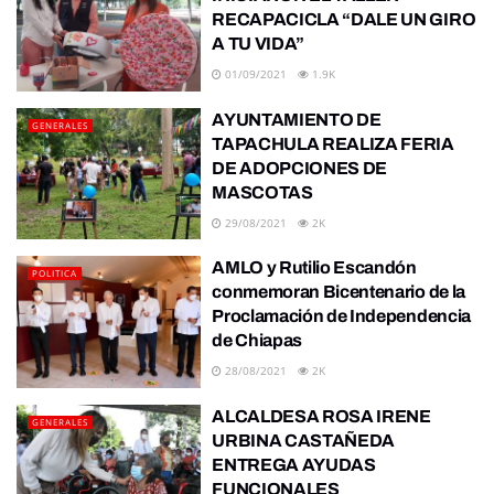
RECAPACICLA “DALE UN GIRO
A TU VIDA”
01/09/2021
1.9K
AYUNTAMIENTO DE
GENERALES
TAPACHULA REALIZA FERIA
DE ADOPCIONES DE
MASCOTAS
29/08/2021
2K
AMLO y Rutilio Escandón
POLITICA
conmemoran Bicentenario de la
Proclamación de Independencia
de Chiapas
28/08/2021
2K
ALCALDESA ROSA IRENE
GENERALES
URBINA CASTAÑEDA
ENTREGA AYUDAS
FUNCIONALES