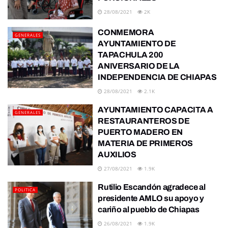
28/08/2021
2K
CONMEMORA
GENERALES
AYUNTAMIENTO DE
TAPACHULA 200
ANIVERSARIO DE LA
INDEPENDENCIA DE CHIAPAS
28/08/2021
2.1K
AYUNTAMIENTO CAPACITA A
GENERALES
RESTAURANTEROS DE
PUERTO MADERO EN
MATERIA DE PRIMEROS
AUXILIOS
27/08/2021
1.9K
Rutilio Escandón agradece al
POLITICA
presidente AMLO su apoyo y
cariño al pueblo de Chiapas
26/08/2021
1.9K