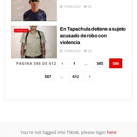
19/08/2022
2K
En Tapachula detiene a sujeto
CHIAPAS
acusado de robo con
violencia
19/08/2022
2K
1
…
585
586
PAGINA 586 DE 612
587
…
612
You're not logged into Tiktok, please login
here