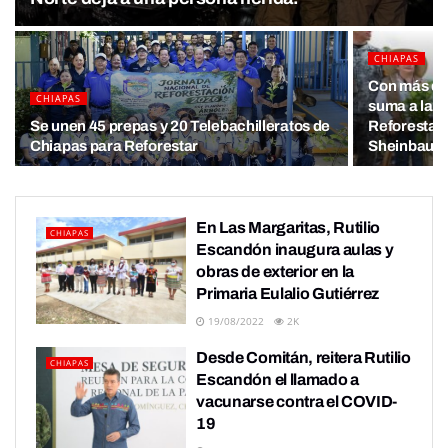
CHIAPAS
Con más de 
CHIAPAS
suma a la J
Se unen 45 prepas y 20 Telebachilleratos de
Reforestac
Chiapas para Reforestar
Sheinbaum
En Las Margaritas, Rutilio
CHIAPAS
Escandón inaugura aulas y
obras de exterior en la
Primaria Eulalio Gutiérrez
19/08/2022
2K
Desde Comitán, reitera Rutilio
CHIAPAS
Escandón el llamado a
vacunarse contra el COVID-
19