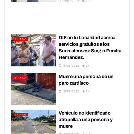
19/08/2022
2K
DIF en tu Localidad acerca
CHIAPAS
servicios gratuitos a los
Suchiatenses: Sergio Peralta
Hernández.
19/08/2022
2K
Muere una persona de un
CHIAPAS
paro cardíaco
19/08/2022
2K
Vehículo no identificado
CHIAPAS
atropella a una persona y
muere