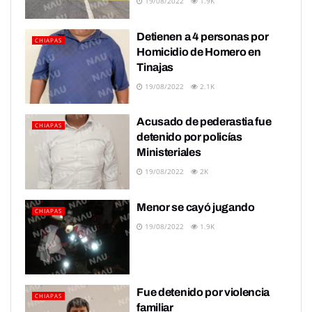
19/08/2022
1.9K
Detienen a 4 personas por
CHIAPAS
Homicidio de Homero en
Tinajas
19/08/2022
2.1K
Acusado de pederastia fue
CHIAPAS
detenido por policías
Ministeriales
19/08/2022
2K
Menor se cayó jugando
CHIAPAS
19/08/2022
1.9K
Fue detenido por violencia
CHIAPAS
familiar