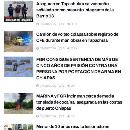
Aseguran en Tapachula a salvadoreño
señalado como presunto integrante de la
Barrio 18
07/08/2026
0
3.3K
Camión de volteo colapsa sobre registro de
CFE durante maniobras en Tapachula
07/08/2026
0
2.1K
FGR CONSIGUE SENTENCIA DE MÁS DE
CINCO AÑOS DE PRISIÓN CONTRA UNA
PERSONA POR PORTACIÓN DE ARMA EN
CHIAPAS
07/08/2026
0
2K
MARINA y FGR incineran cerca de media
tonelada de cocaína, asegurada en las costas
de puerto Chiapas
06/08/2026
0
2K
Menor de 10 años resulta lesionado en