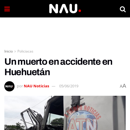
Inicio
Policiacas
Un muerto en accidente en
Huehuetán
A
por
NAU Noticias
05/06/2019
A