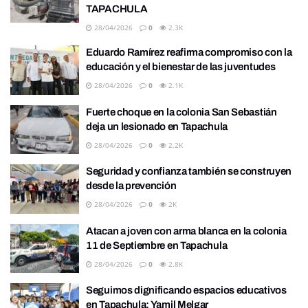
TAPACHULA
28/04/2026
0
2.3K
Eduardo Ramírez reafirma compromiso con la
educación y el bienestar de las juventudes
28/04/2026
0
2.1K
Fuerte choque en la colonia San Sebastián
deja un lesionado en Tapachula
28/04/2026
0
2.2K
Seguridad y confianza también se construyen
desde la prevención
28/04/2026
0
2K
Atacan a joven con arma blanca en la colonia
11 de Septiembre en Tapachula
28/04/2026
0
2.8K
Seguimos dignificando espacios educativos
en Tapachula: Yamil Melgar