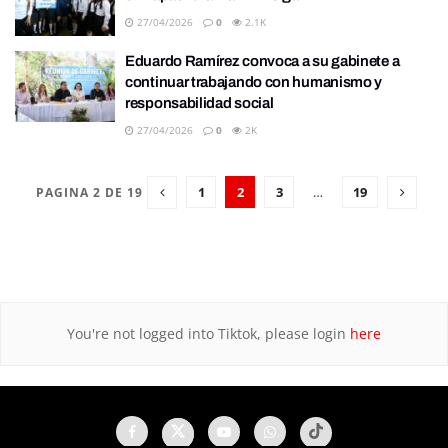
27/04/2026
0
2.1K
Eduardo Ramírez convoca a su gabinete a
continuar trabajando con humanismo y
responsabilidad social
27/04/2026
0
2K
1
2
3
…
19
PAGINA 2 DE 19
You're not logged into Tiktok, please login
here