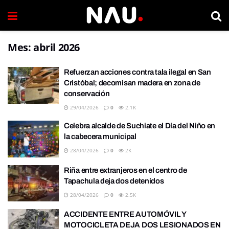
Mes:
abril 2026
Refuerzan acciones contra tala ilegal en San
Cristóbal; decomisan madera en zona de
conservación
29/04/2026
0
2.1K
Celebra alcalde de Suchiate el Día del Niño en
la cabecera municipal
28/04/2026
0
2K
Riña entre extranjeros en el centro de
Tapachula deja dos detenidos
28/04/2026
0
2.5K
ACCIDENTE ENTRE AUTOMÓVIL Y
MOTOCICLETA DEJA DOS LESIONADOS EN