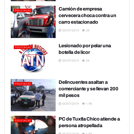
Camión de empresa
POLICIACAS
cervecera choca contra un
carro estacionado
05/07/2019
2K
Lesionado por pelar una
POLICIACAS
botella de licor
05/07/2019
2K
Delincuentes asaltan a
POLICIACAS
comerciante y se llevan 200
mil pesos
05/07/2019
1.9K
PC de Tuxtla Chico atiende a
POLICIACAS
persona atropellada
05/07/2019
1.9K