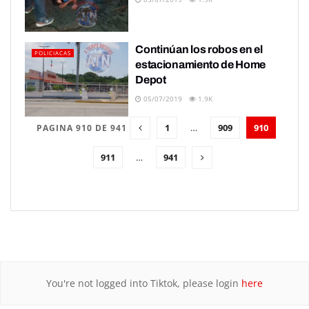
Continúan los robos en el
POLICIACAS
estacionamiento de Home
Depot
05/07/2019
1.9K
1
…
909
910
PAGINA 910 DE 941
911
…
941
You're not logged into Tiktok, please login
here