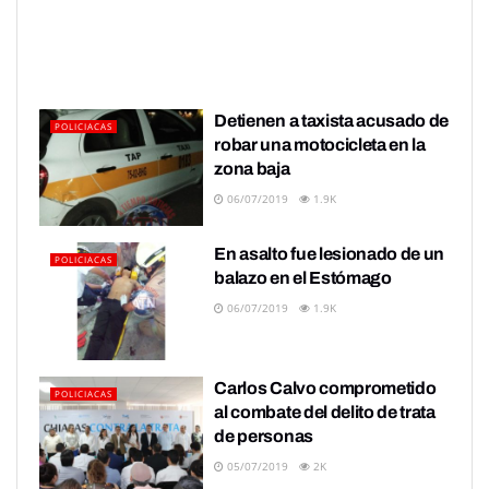
Detienen a taxista acusado de
POLICIACAS
robar una motocicleta en la
zona baja
06/07/2019
1.9K
En asalto fue lesionado de un
POLICIACAS
balazo en el Estómago
06/07/2019
1.9K
Carlos Calvo comprometido
POLICIACAS
al combate del delito de trata
de personas
05/07/2019
2K