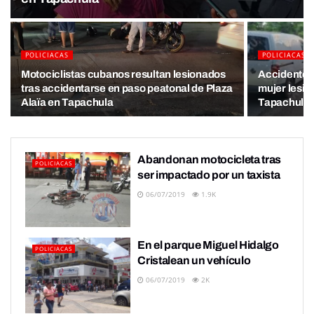
POLICIACAS
POLICIACAS
Motociclistas cubanos resultan lesionados
Accidente e
tras accidentarse en paso peatonal de Plaza
mujer lesio
Alaïa en Tapachula
Tapachula
Abandonan motocicleta tras
POLICIACAS
ser impactado por un taxista
06/07/2019
1.9K
En el parque Miguel Hidalgo
POLICIACAS
Cristalean un vehículo
06/07/2019
2K