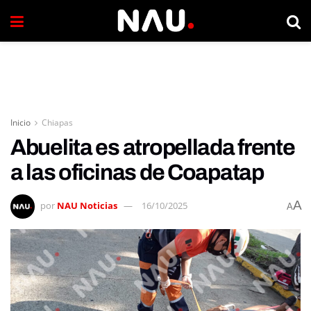
Inicio
Chiapas
Abuelita es atropellada frente
a las oficinas de Coapatap
A
por
NAU Noticias
16/10/2025
A