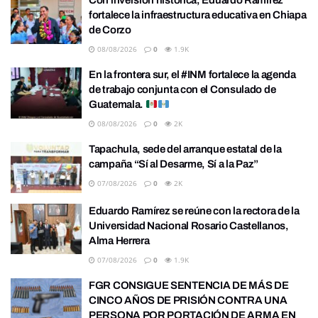
Con inversión histórica, Eduardo Ramírez
fortalece la infraestructura educativa en Chiapa
de Corzo
08/08/2026
0
1.9K
En la frontera sur, el #INM fortalece la agenda
de trabajo conjunta con el Consulado de
Guatemala.
08/08/2026
0
2K
Tapachula, sede del arranque estatal de la
campaña “Sí al Desarme, Sí a la Paz”
07/08/2026
0
2K
Eduardo Ramírez se reúne con la rectora de la
Universidad Nacional Rosario Castellanos,
Alma Herrera
07/08/2026
0
1.9K
FGR CONSIGUE SENTENCIA DE MÁS DE
CINCO AÑOS DE PRISIÓN CONTRA UNA
PERSONA POR PORTACIÓN DE ARMA EN