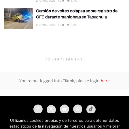
07/08/2026
0
3.7K
Camión de volteo colapsa sobre registro de
CFE durante maniobras en Tapachula
07/08/2026
0
2.2K
ADVERTISEMENT
You're not logged into Tiktok, please login
here
Utilizamos cookies propias y de terceros para obtener datos
estadísticos de la navegación de nuestros usuarios y mejorar