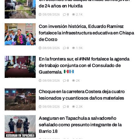
de 24 años en Huixtla
08/08/2026
0
2.1K
Con inversión histórica, Eduardo Ramírez
fortalece la infraestructura educativa en Chiapa
de Corzo
08/08/2026
0
1.9K
En la frontera sur, el #INM fortalece la agenda
de trabajo conjunta con el Consulado de
Guatemala.
08/08/2026
0
2K
Choque en la carretera Costera deja cuatro
lesionados y cuantiosos daños materiales
08/08/2026
0
2.3K
Aseguran en Tapachula a salvadoreño
señalado como presunto integrante de la
Barrio 18