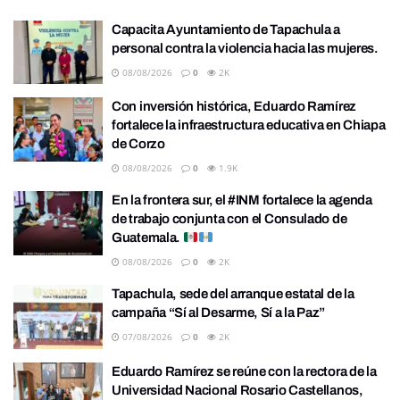
Capacita Ayuntamiento de Tapachula a
personal contra la violencia hacia las mujeres.
08/08/2026
0
2K
Con inversión histórica, Eduardo Ramírez
fortalece la infraestructura educativa en Chiapa
de Corzo
08/08/2026
0
1.9K
En la frontera sur, el #INM fortalece la agenda
de trabajo conjunta con el Consulado de
Guatemala.
08/08/2026
0
2K
Tapachula, sede del arranque estatal de la
campaña “Sí al Desarme, Sí a la Paz”
07/08/2026
0
2K
Eduardo Ramírez se reúne con la rectora de la
Universidad Nacional Rosario Castellanos,