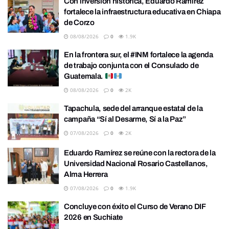
Con inversión histórica, Eduardo Ramírez
fortalece la infraestructura educativa en Chiapa
de Corzo
08/08/2026
0
1.9K
En la frontera sur, el #INM fortalece la agenda
de trabajo conjunta con el Consulado de
Guatemala.
08/08/2026
0
2K
Tapachula, sede del arranque estatal de la
campaña “Sí al Desarme, Sí a la Paz”
07/08/2026
0
2K
Eduardo Ramírez se reúne con la rectora de la
Universidad Nacional Rosario Castellanos,
Alma Herrera
07/08/2026
0
1.9K
Concluye con éxito el Curso de Verano DIF
2026 en Suchiate