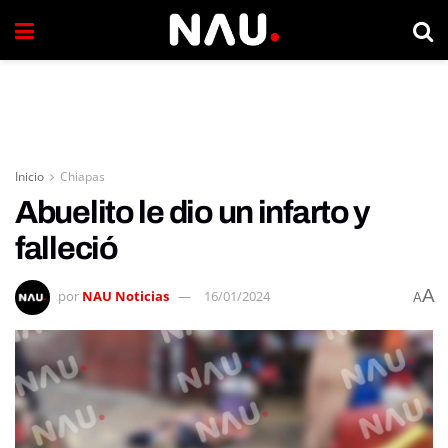
Inicio
Chiapas
Abuelito le dio un infarto y
falleció
A
por
NAU Noticias
16/01/2024
A