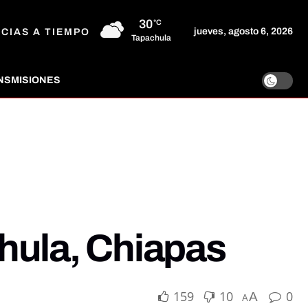
30
°C
jueves, agosto 6, 2026
ICIAS A TIEMPO
Tapachula
NSMISIONES
hula, Chiapas
159
10
0
A
A