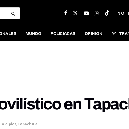
NOT
ONALES
MUNDO
POLICIACAS
OPINIÓN
TRA
vilístico en Tapac
nicipios
,
Tapachula