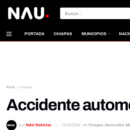
PORTADA
CHIAPAS
MUNICIPIOS
NACI
Inicio
Chiapas
Accidente automo
por
NAU Noticias
15/02/2024
en
Chiapas
,
Generales
,
Mu