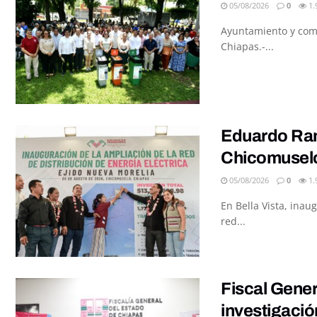
05/08/2026
0
1.
Ayuntamiento y comu
Chiapas.-...
Eduardo Ramí
Chicomusel
05/08/2026
0
1.
En Bella Vista, inau
red...
Fiscal Gener
investigació