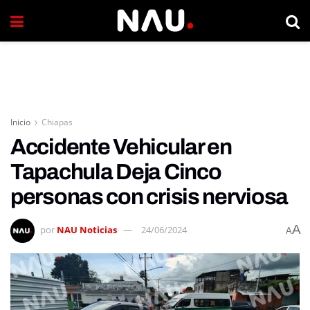
Inicio
Chiapas
Accidente Vehicular en
Tapachula Deja Cinco
personas con crisis nerviosa
A
por
NAU Noticias
24/06/2024
A