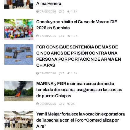
Alma Herrera
07/08/2026
0
1.9K
Concluye con éxito el Curso de Verano DIF
2026 en Suchiate
07/08/2026
0
1.9K
FGR CONSIGUE SENTENCIA DE MÁS DE
CINCO AÑOS DE PRISIÓN CONTRA UNA
PERSONA POR PORTACIÓN DE ARMA EN
CHIAPAS
07/08/2026
0
1.9K
MARINA y FGR incineran cerca de media
tonelada de cocaína, asegurada en las costas
de puerto Chiapas
06/08/2026
0
2K
Yamil Melgar fortalece la vocación exportadora
de Tapachula con el Foro “Comercializa por
Aire”