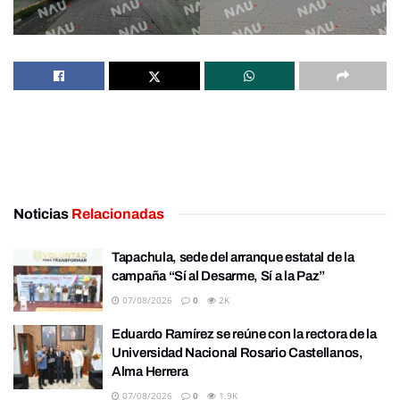
Noticias
Relacionadas
Tapachula, sede del arranque estatal de la
campaña “Sí al Desarme, Sí a la Paz”
07/08/2026
0
2K
Eduardo Ramírez se reúne con la rectora de la
Universidad Nacional Rosario Castellanos,
Alma Herrera
07/08/2026
0
1.9K