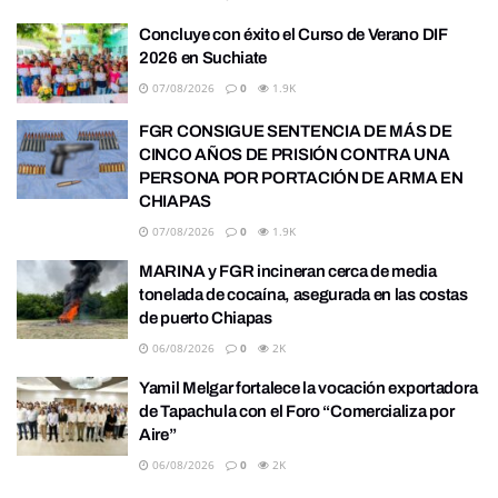
Concluye con éxito el Curso de Verano DIF
2026 en Suchiate
07/08/2026
0
1.9K
FGR CONSIGUE SENTENCIA DE MÁS DE
CINCO AÑOS DE PRISIÓN CONTRA UNA
PERSONA POR PORTACIÓN DE ARMA EN
CHIAPAS
07/08/2026
0
1.9K
MARINA y FGR incineran cerca de media
tonelada de cocaína, asegurada en las costas
de puerto Chiapas
06/08/2026
0
2K
Yamil Melgar fortalece la vocación exportadora
de Tapachula con el Foro “Comercializa por
Aire”
06/08/2026
0
2K