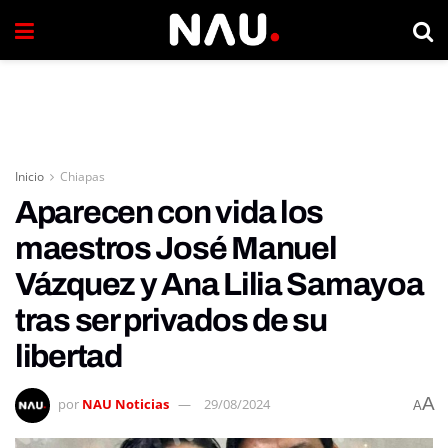
Inicio
Chiapas
Aparecen con vida los
maestros José Manuel
Vázquez y Ana Lilia Samayoa
tras ser privados de su
libertad
A
por
NAU Noticias
29/08/2024
A