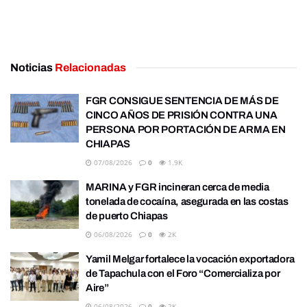
Noticias
Relacionadas
FGR CONSIGUE SENTENCIA DE MÁS DE
CINCO AÑOS DE PRISIÓN CONTRA UNA
PERSONA POR PORTACIÓN DE ARMA EN
CHIAPAS
07/08/2026
0
1.9K
MARINA y FGR incineran cerca de media
tonelada de cocaína, asegurada en las costas
de puerto Chiapas
06/08/2026
0
2K
Yamil Melgar fortalece la vocación exportadora
de Tapachula con el Foro “Comercializa por
Aire”
06/08/2026
0
2K