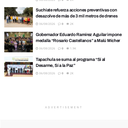
Suchiate refuerza acciones preventivas con
desazolve de más de 3 mil metros de drenes
06/08/2026
0
2K
Gobernador Eduardo Ramírez Aguilar impone
medalla “Rosario Castellanos” a Malú Mícher
06/08/2026
0
1.9K
Tapachula se suma al programa “Sí al
Desarme, Sí a la Paz”
06/08/2026
0
2K
ADVERTISEMENT