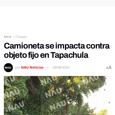
Inicio
Chiapas
Camioneta se impacta contra
objeto fijo en Tapachula
A
por
NAU Noticias
29/08/2024
A