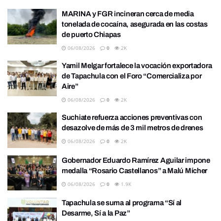
MARINA y FGR incineran cerca de media
tonelada de cocaína, asegurada en las costas
de puerto Chiapas
06/08/2026
0
2K
Yamil Melgar fortalece la vocación exportadora
de Tapachula con el Foro “Comercializa por
Aire”
06/08/2026
0
2K
Suchiate refuerza acciones preventivas con
desazolve de más de 3 mil metros de drenes
06/08/2026
0
2K
Gobernador Eduardo Ramírez Aguilar impone
medalla “Rosario Castellanos” a Malú Mícher
06/08/2026
0
1.9K
Tapachula se suma al programa “Sí al
Desarme, Sí a la Paz”