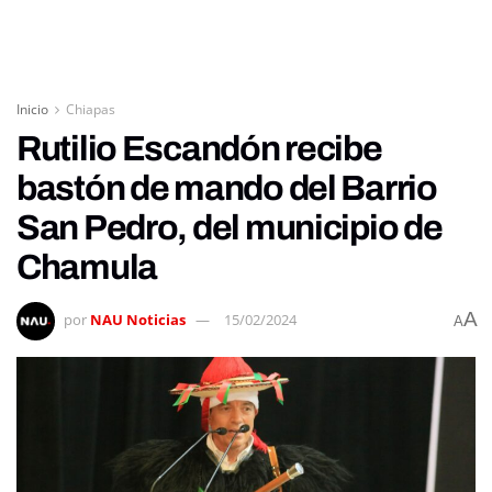
Inicio
Chiapas
Rutilio Escandón recibe
bastón de mando del Barrio
San Pedro, del municipio de
Chamula
A
por
NAU Noticias
15/02/2024
A