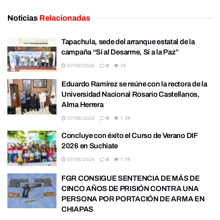
Noticias
Relacionadas
Tapachula, sede del arranque estatal de la
campaña “Sí al Desarme, Sí a la Paz”
07/08/2026
0
2K
Eduardo Ramírez se reúne con la rectora de la
Universidad Nacional Rosario Castellanos,
Alma Herrera
07/08/2026
0
1.9K
Concluye con éxito el Curso de Verano DIF
2026 en Suchiate
07/08/2026
0
1.9K
FGR CONSIGUE SENTENCIA DE MÁS DE
CINCO AÑOS DE PRISIÓN CONTRA UNA
PERSONA POR PORTACIÓN DE ARMA EN
CHIAPAS