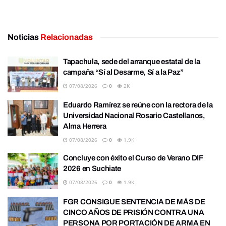
Noticias
Relacionadas
Tapachula, sede del arranque estatal de la
campaña “Sí al Desarme, Sí a la Paz”
07/08/2026
0
2K
Eduardo Ramírez se reúne con la rectora de la
Universidad Nacional Rosario Castellanos,
Alma Herrera
07/08/2026
0
1.9K
Concluye con éxito el Curso de Verano DIF
2026 en Suchiate
07/08/2026
0
1.9K
FGR CONSIGUE SENTENCIA DE MÁS DE
CINCO AÑOS DE PRISIÓN CONTRA UNA
PERSONA POR PORTACIÓN DE ARMA EN