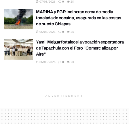
07/08/2026
0
2K
MARINA y FGR incineran cerca de media
tonelada de cocaína, asegurada en las costas
de puerto Chiapas
06/08/2026
0
2K
Yamil Melgar fortalece la vocación exportadora
de Tapachula con el Foro “Comercializa por
Aire”
06/08/2026
0
2K
ADVERTISEMENT