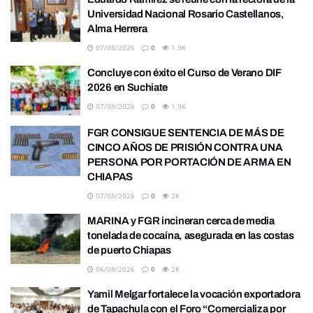
Universidad Nacional Rosario Castellanos,
Alma Herrera
07/08/2026
0
1.9K
Concluye con éxito el Curso de Verano DIF
2026 en Suchiate
07/08/2026
0
1.9K
FGR CONSIGUE SENTENCIA DE MÁS DE
CINCO AÑOS DE PRISIÓN CONTRA UNA
PERSONA POR PORTACIÓN DE ARMA EN
CHIAPAS
07/08/2026
0
2K
MARINA y FGR incineran cerca de media
tonelada de cocaína, asegurada en las costas
de puerto Chiapas
06/08/2026
0
2K
Yamil Melgar fortalece la vocación exportadora
de Tapachula con el Foro “Comercializa por