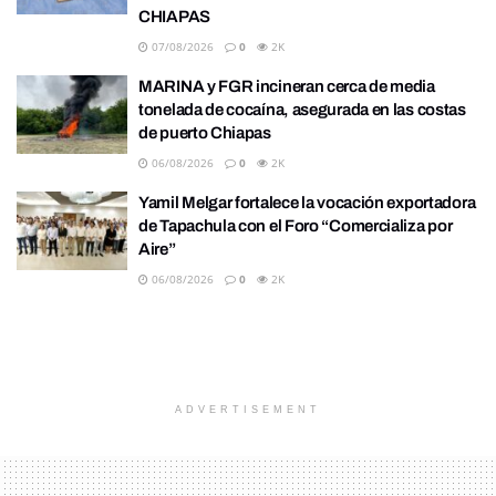
CHIAPAS
07/08/2026
0
2K
MARINA y FGR incineran cerca de media
tonelada de cocaína, asegurada en las costas
de puerto Chiapas
06/08/2026
0
2K
Yamil Melgar fortalece la vocación exportadora
de Tapachula con el Foro “Comercializa por
Aire”
06/08/2026
0
2K
ADVERTISEMENT