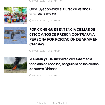
07/08/2026
0
1.9K
Concluye con éxito el Curso de Verano DIF
2026 en Suchiate
07/08/2026
0
2K
FGR CONSIGUE SENTENCIA DE MÁS DE
CINCO AÑOS DE PRISIÓN CONTRA UNA
PERSONA POR PORTACIÓN DE ARMA EN
CHIAPAS
07/08/2026
0
2K
MARINA y FGR incineran cerca de media
tonelada de cocaína, asegurada en las costas
de puerto Chiapas
06/08/2026
0
2K
ADVERTISEMENT