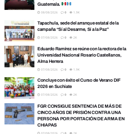
Guatemala.
08/08/2026
0
1.9K
Tapachula, sede del arranque estatal de la
campaña “Sí al Desarme, Sí a la Paz”
07/08/2026
0
2K
Eduardo Ramírez se reúne con la rectora de la
Universidad Nacional Rosario Castellanos,
Alma Herrera
07/08/2026
0
1.9K
Concluye con éxito el Curso de Verano DIF
2026 en Suchiate
07/08/2026
0
2K
FGR CONSIGUE SENTENCIA DE MÁS DE
CINCO AÑOS DE PRISIÓN CONTRA UNA
PERSONA POR PORTACIÓN DE ARMA EN
CHIAPAS
07/08/2026
0
2K