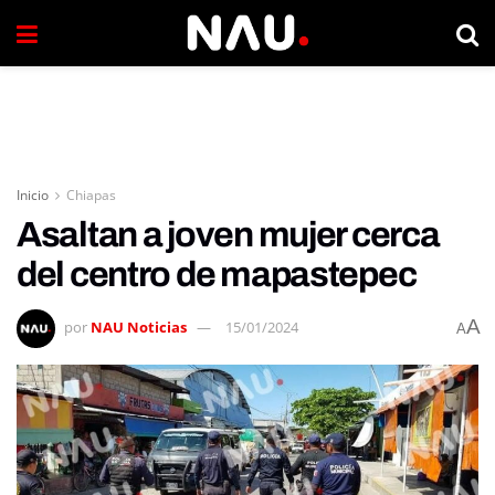
Inicio
Chiapas
Asaltan a joven mujer cerca
del centro de mapastepec
A
por
NAU Noticias
15/01/2024
A