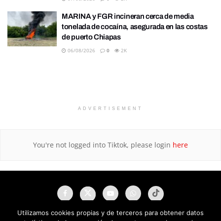
MARINA y FGR incineran cerca de media
tonelada de cocaína, asegurada en las costas
de puerto Chiapas
06/08/2026
0
2K
ADVERTISEMENT
You're not logged into Tiktok, please login
here
Utilizamos cookies propias y de terceros para obtener datos