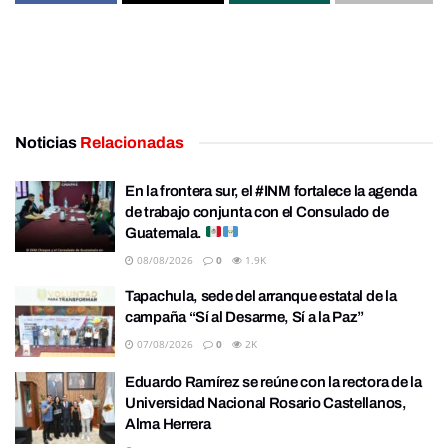
Noticias
Relacionadas
En la frontera sur, el #INM fortalece la agenda
de trabajo conjunta con el Consulado de
Guatemala.
08/08/2026
0
1.9K
Tapachula, sede del arranque estatal de la
campaña “Sí al Desarme, Sí a la Paz”
07/08/2026
0
2K
Eduardo Ramírez se reúne con la rectora de la
Universidad Nacional Rosario Castellanos,
Alma Herrera