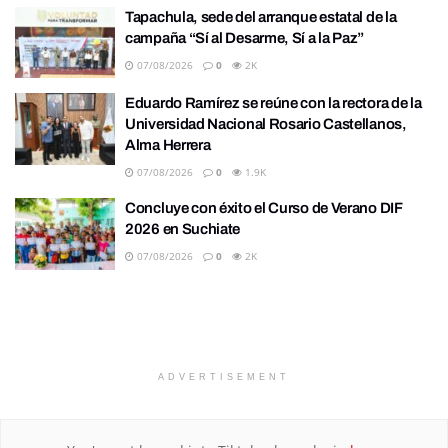
Tapachula, sede del arranque estatal de la
campaña “Sí al Desarme, Sí a la Paz”
07/08/2026
0
2K
Eduardo Ramírez se reúne con la rectora de la
Universidad Nacional Rosario Castellanos,
Alma Herrera
07/08/2026
0
1.9K
Concluye con éxito el Curso de Verano DIF
2026 en Suchiate
07/08/2026
0
2K
ADVERTISEMENT