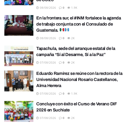
08/08/2026
0
1.9K
En la frontera sur, el #INM fortalece la agenda
de trabajo conjunta con el Consulado de
Guatemala.
08/08/2026
0
2K
Tapachula, sede del arranque estatal de la
campaña “Sí al Desarme, Sí a la Paz”
07/08/2026
0
2K
Eduardo Ramírez se reúne con la rectora de la
Universidad Nacional Rosario Castellanos,
Alma Herrera
07/08/2026
0
1.9K
Concluye con éxito el Curso de Verano DIF
2026 en Suchiate
07/08/2026
0
2K