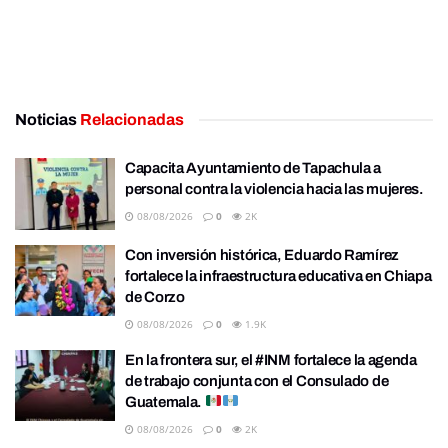
Noticias
Relacionadas
Capacita Ayuntamiento de Tapachula a
personal contra la violencia hacia las mujeres.
08/08/2026
0
2K
Con inversión histórica, Eduardo Ramírez
fortalece la infraestructura educativa en Chiapa
de Corzo
08/08/2026
0
1.9K
En la frontera sur, el #INM fortalece la agenda
de trabajo conjunta con el Consulado de
Guatemala.
08/08/2026
0
2K