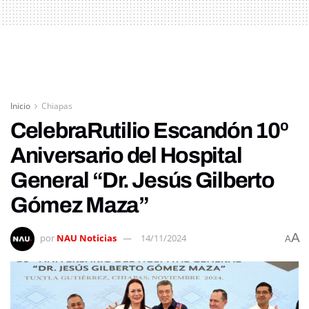
Inicio
Chiapas
CelebraRutilio Escandón 10º
Aniversario del Hospital
General “Dr. Jesús Gilberto
Gómez Maza”
A
por
NAU Noticias
14/11/2024
A