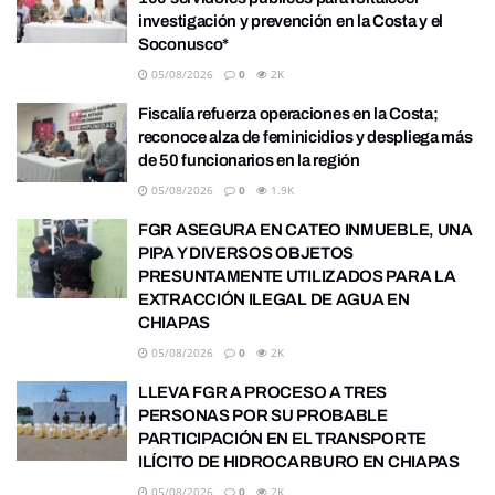
investigación y prevención en la Costa y el
Soconusco*
05/08/2026
0
2K
Fiscalía refuerza operaciones en la Costa;
reconoce alza de feminicidios y despliega más
de 50 funcionarios en la región
05/08/2026
0
1.9K
FGR ASEGURA EN CATEO INMUEBLE, UNA
PIPA Y DIVERSOS OBJETOS
PRESUNTAMENTE UTILIZADOS PARA LA
EXTRACCIÓN ILEGAL DE AGUA EN
CHIAPAS
05/08/2026
0
2K
LLEVA FGR A PROCESO A TRES
PERSONAS POR SU PROBABLE
PARTICIPACIÓN EN EL TRANSPORTE
ILÍCITO DE HIDROCARBURO EN CHIAPAS
05/08/2026
0
2K