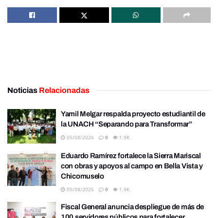
Noticias
Relacionadas
Yamil Melgar respalda proyecto estudiantil de
la UNACH “Separando para Transformar”
05/08/2026
0
1.9K
Eduardo Ramírez fortalece la Sierra Mariscal
con obras y apoyos al campo en Bella Vista y
Chicomuselo
05/08/2026
0
1.9K
Fiscal General anuncia despliegue de más de
100 servidores públicos para fortalecer