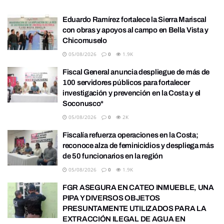
Eduardo Ramírez fortalece la Sierra Mariscal
con obras y apoyos al campo en Bella Vista y
Chicomuselo
05/08/2026
0
1.9K
Fiscal General anuncia despliegue de más de
100 servidores públicos para fortalecer
investigación y prevención en la Costa y el
Soconusco*
05/08/2026
0
2K
Fiscalía refuerza operaciones en la Costa;
reconoce alza de feminicidios y despliega más
de 50 funcionarios en la región
05/08/2026
0
1.9K
FGR ASEGURA EN CATEO INMUEBLE, UNA
PIPA Y DIVERSOS OBJETOS
PRESUNTAMENTE UTILIZADOS PARA LA
EXTRACCIÓN ILEGAL DE AGUA EN