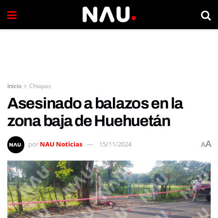
Inicio
Chiapas
Asesinado a balazos en la
zona baja de Huehuetán
A
por
NAU Noticias
15/11/2024
A