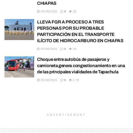
CHIAPAS
05/08/2026
0
2K
LLEVA FGR A PROCESO A TRES
PERSONAS POR SU PROBABLE
PARTICIPACIÓN EN EL TRANSPORTE
ILÍCITO DE HIDROCARBURO EN CHIAPAS
05/08/2026
0
2K
Choque entre autobús de pasajeros y
camioneta genera congestionamiento en una
de las principales vialidades de Tapachula
05/08/2026
0
2.1K
ADVERTISEMENT