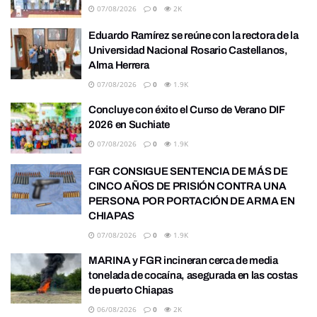
07/08/2026
0
2K
Eduardo Ramírez se reúne con la rectora de la
Universidad Nacional Rosario Castellanos,
Alma Herrera
07/08/2026
0
1.9K
Concluye con éxito el Curso de Verano DIF
2026 en Suchiate
07/08/2026
0
1.9K
FGR CONSIGUE SENTENCIA DE MÁS DE
CINCO AÑOS DE PRISIÓN CONTRA UNA
PERSONA POR PORTACIÓN DE ARMA EN
CHIAPAS
07/08/2026
0
1.9K
MARINA y FGR incineran cerca de media
tonelada de cocaína, asegurada en las costas
de puerto Chiapas
06/08/2026
0
2K