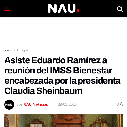
Inicio
Chiapas
Asiste Eduardo Ramírez a
reunión del IMSS Bienestar
encabezada por la presidenta
Claudia Sheinbaum
A
por
NAU Noticias
23/05/2025
A