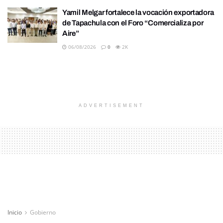
Yamil Melgar fortalece la vocación exportadora
de Tapachula con el Foro “Comercializa por
Aire”
06/08/2026
0
2K
ADVERTISEMENT
Inicio
Gobierno