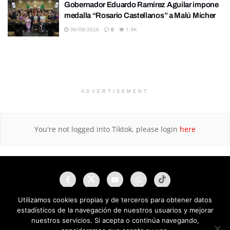
Gobernador Eduardo Ramírez Aguilar impone
medalla “Rosario Castellanos” a Malú Mícher
06/08/2026
0
1.9K
ADVERTISEMENT
You're not logged into Tiktok, please login
here
Utilizamos cookies propias y de terceros para obtener datos
estadísticos de la navegación de nuestros usuarios y mejorar
nuestros servicios. Si acepta o continúa navegando,