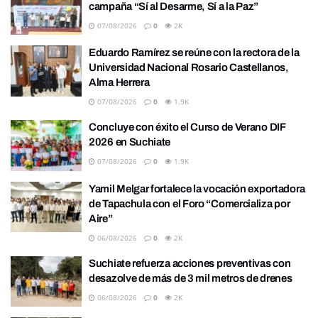
campaña “Sí al Desarme, Sí a la Paz”
07/08/2026
0
2K
Eduardo Ramírez se reúne con la rectora de la
Universidad Nacional Rosario Castellanos,
Alma Herrera
07/08/2026
0
1.9K
Concluye con éxito el Curso de Verano DIF
2026 en Suchiate
07/08/2026
0
1.9K
Yamil Melgar fortalece la vocación exportadora
de Tapachula con el Foro “Comercializa por
Aire”
06/08/2026
0
2K
Suchiate refuerza acciones preventivas con
desazolve de más de 3 mil metros de drenes
06/08/2026
0
2K