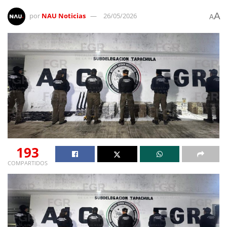
A
por
NAU Noticias
26/05/2026
A
193
COMPARTIDOS