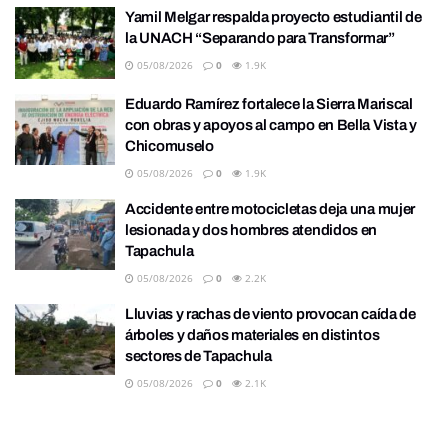
Yamil Melgar respalda proyecto estudiantil de
la UNACH “Separando para Transformar”
05/08/2026
0
1.9K
Eduardo Ramírez fortalece la Sierra Mariscal
con obras y apoyos al campo en Bella Vista y
Chicomuselo
05/08/2026
0
1.9K
Accidente entre motocicletas deja una mujer
lesionada y dos hombres atendidos en
Tapachula
05/08/2026
0
2.2K
Lluvias y rachas de viento provocan caída de
árboles y daños materiales en distintos
sectores de Tapachula
05/08/2026
0
2.1K