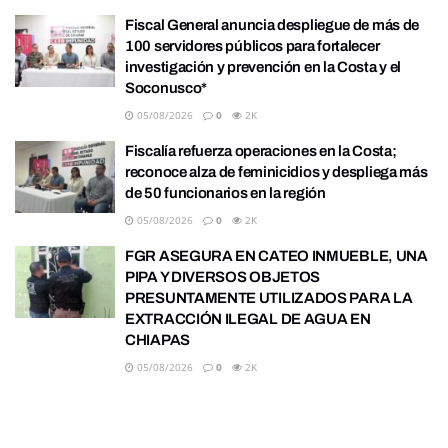
Fiscal General anuncia despliegue de más de
100 servidores públicos para fortalecer
investigación y prevención en la Costa y el
Soconusco*
05/08/2026
0
2K
Fiscalía refuerza operaciones en la Costa;
reconoce alza de feminicidios y despliega más
de 50 funcionarios en la región
05/08/2026
0
2K
FGR ASEGURA EN CATEO INMUEBLE, UNA
PIPA Y DIVERSOS OBJETOS
PRESUNTAMENTE UTILIZADOS PARA LA
EXTRACCIÓN ILEGAL DE AGUA EN
CHIAPAS
05/08/2026
0
2K