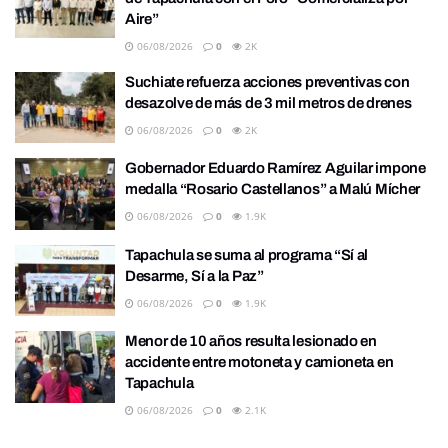
Aire”
06/08/2026
0
2K
Suchiate refuerza acciones preventivas con
desazolve de más de 3 mil metros de drenes
06/08/2026
0
2K
Gobernador Eduardo Ramírez Aguilar impone
medalla “Rosario Castellanos” a Malú Mícher
06/08/2026
0
1.9K
Tapachula se suma al programa “Sí al
Desarme, Sí a la Paz”
06/08/2026
0
1.9K
Menor de 10 años resulta lesionado en
accidente entre motoneta y camioneta en
Tapachula
06/08/2026
0
2.1K