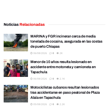
Noticias
Relacionadas
MARINA y FGR incineran cerca de media
tonelada de cocaína, asegurada en las costas
de puerto Chiapas
06/08/2026
0
2K
Menor de 10 años resulta lesionado en
accidente entre motoneta y camioneta en
Tapachula
06/08/2026
0
2.1K
Motociclistas cubanos resultan lesionados
tras accidentarse en paso peatonal de Plaza
Alaïa en Tapachula
05/08/2026
0
2.2K