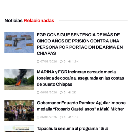
Noticias
Relacionadas
FGR CONSIGUE SENTENCIA DE MÁS DE
CINCO AÑOS DE PRISIÓN CONTRA UNA
PERSONA POR PORTACIÓN DE ARMA EN
CHIAPAS
07/08/2026
0
1.9K
MARINA y FGR incineran cerca de media
tonelada de cocaína, asegurada en las costas
de puerto Chiapas
06/08/2026
0
2K
Gobernador Eduardo Ramírez Aguilar impone
medalla “Rosario Castellanos” a Malú Mícher
06/08/2026
0
1.9K
Tapachula se suma al programa “Sí al