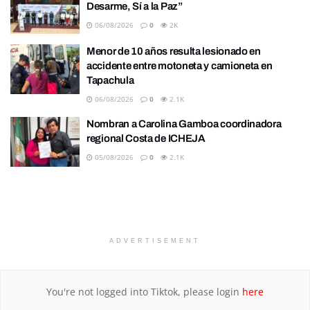
Desarme, Sí a la Paz”
06/08/2026
0
2K
Menor de 10 años resulta lesionado en
accidente entre motoneta y camioneta en
Tapachula
06/08/2026
0
2.1K
Nombran a Carolina Gamboa coordinadora
regional Costa de ICHEJA
05/08/2026
0
2.1K
ADVERTISEMENT
You're not logged into Tiktok, please login
here