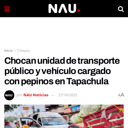
Inicio
Chiapas
Chocan unidad de transporte
público y vehículo cargado
con pepinos en Tapachula
A
por
NAU Noticias
27/10/2025
A