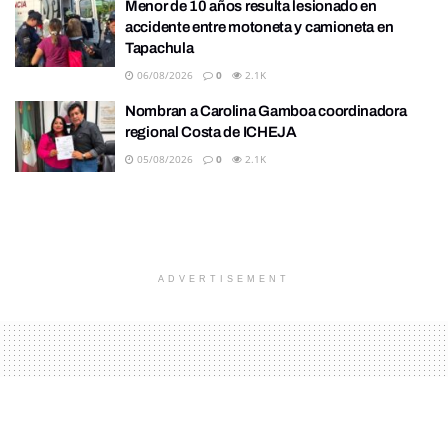
Menor de 10 años resulta lesionado en
accidente entre motoneta y camioneta en
Tapachula
06/08/2026
0
2.1K
Nombran a Carolina Gamboa coordinadora
regional Costa de ICHEJA
05/08/2026
0
2.1K
ADVERTISEMENT