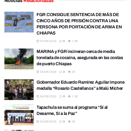
Noticias
Relacionadas
FGR CONSIGUE SENTENCIA DE MÁS DE
CINCO AÑOS DE PRISIÓN CONTRA UNA
PERSONA POR PORTACIÓN DE ARMA EN
CHIAPAS
07/08/2026
0
1.9K
MARINA y FGR incineran cerca de media
tonelada de cocaína, asegurada en las costas
de puerto Chiapas
06/08/2026
0
2K
Gobernador Eduardo Ramírez Aguilar impone
medalla “Rosario Castellanos” a Malú Mícher
06/08/2026
0
1.9K
Tapachula se suma al programa “Sí al
Desarme, Sí a la Paz”
06/08/2026
0
2K