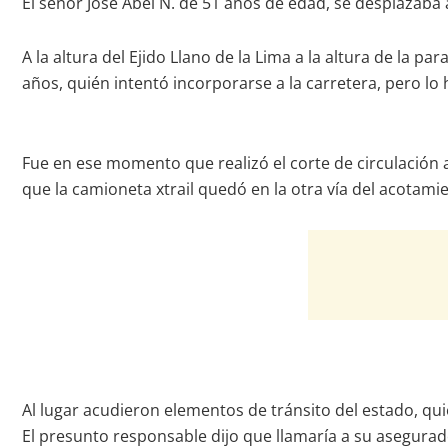
El señor José Abel N. de 51 años de edad, se desplazaba a 
A la altura del Ejido Llano de la Lima a la altura de la p
años, quién intentó incorporarse a la carretera, pero lo 
Fue en ese momento que realizó el corte de circulación 
que la camioneta xtrail quedó en la otra vía del acotamien
Al lugar acudieron elementos de tránsito del estado, qu
El presunto responsable dijo que llamaría a su asegurad