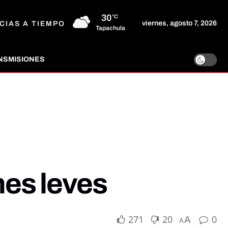
30
°C
viernes, agosto 7, 2026
CIAS A TIEMPO
Tapachula
NSMISIONES
nes leves
271
20
0
A
A