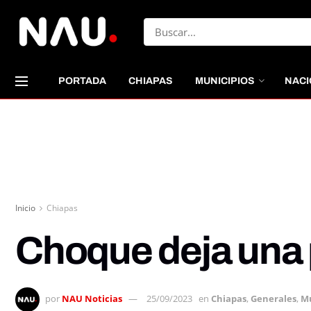
PORTADA
CHIAPAS
MUNICIPIOS
NACI
Inicio
Chiapas
Choque deja una 
por
NAU Noticias
25/09/2023
en
Chiapas
,
Generales
,
Mu