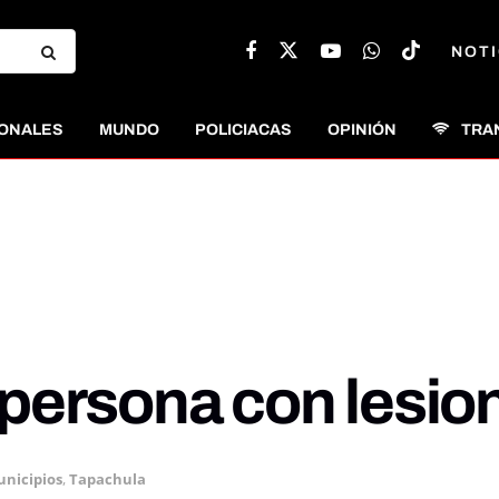
NOTI
ONALES
MUNDO
POLICIACAS
OPINIÓN
TRA
persona con lesio
nicipios
,
Tapachula