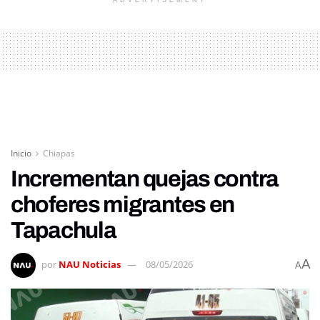
Inicio
Chiapas
Incrementan quejas contra
choferes migrantes en
Tapachula
A
por
NAU Noticias
08/05/2026
A