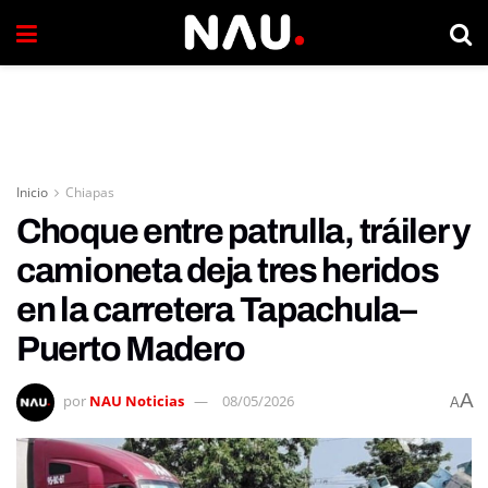
Inicio
Chiapas
Choque entre patrulla, tráiler y
camioneta deja tres heridos
en la carretera Tapachula–
Puerto Madero
A
por
NAU Noticias
08/05/2026
A