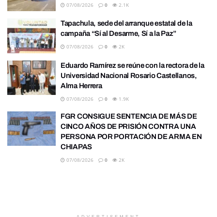
07/08/2026
0
2.1K
Tapachula, sede del arranque estatal de la
campaña “Sí al Desarme, Sí a la Paz”
07/08/2026
0
2K
Eduardo Ramírez se reúne con la rectora de la
Universidad Nacional Rosario Castellanos,
Alma Herrera
07/08/2026
0
1.9K
FGR CONSIGUE SENTENCIA DE MÁS DE
CINCO AÑOS DE PRISIÓN CONTRA UNA
PERSONA POR PORTACIÓN DE ARMA EN
CHIAPAS
07/08/2026
0
2K
ADVERTISEMENT