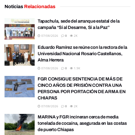
Noticias
Relacionadas
Tapachula, sede del arranque estatal de la
campaña “Sí al Desarme, Sí a la Paz”
07/08/2026
0
2K
Eduardo Ramírez se reúne con la rectora de la
Universidad Nacional Rosario Castellanos,
Alma Herrera
07/08/2026
0
1.9K
FGR CONSIGUE SENTENCIA DE MÁS DE
CINCO AÑOS DE PRISIÓN CONTRA UNA
PERSONA POR PORTACIÓN DE ARMA EN
CHIAPAS
07/08/2026
0
2K
MARINA y FGR incineran cerca de media
tonelada de cocaína, asegurada en las costas
de puerto Chiapas