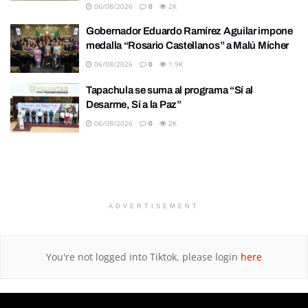
06/08/2026
0
2K
Gobernador Eduardo Ramírez Aguilar impone
medalla “Rosario Castellanos” a Malú Mícher
06/08/2026
0
1.9K
Tapachula se suma al programa “Sí al
Desarme, Sí a la Paz”
06/08/2026
0
2K
ADVERTISEMENT
You're not logged into Tiktok, please login
here