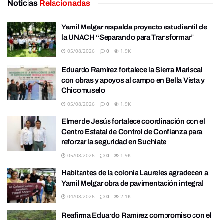
Noticias
Relacionadas
Yamil Melgar respalda proyecto estudiantil de
la UNACH “Separando para Transformar”
05/08/2026
0
1.9K
Eduardo Ramírez fortalece la Sierra Mariscal
con obras y apoyos al campo en Bella Vista y
Chicomuselo
05/08/2026
0
1.9K
Elmer de Jesús fortalece coordinación con el
Centro Estatal de Control de Confianza para
reforzar la seguridad en Suchiate
05/08/2026
0
1.9K
Habitantes de la colonia Laureles agradecen a
Yamil Melgar obra de pavimentación integral
04/08/2026
0
2.1K
Reafirma Eduardo Ramírez compromiso con el