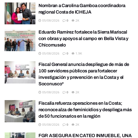
Nombran a Carolina Gamboa coordinadora
regional Costa de ICHEJA
05/08/2026
0
2K
Eduardo Ramírez fortalece la Sierra Mariscal
con obras y apoyos al campo en Bella Vista y
Chicomuselo
05/08/2026
0
1.9K
Fiscal General anuncia despliegue de más de
100 servidores públicos para fortalecer
investigación y prevención en la Costa y el
Soconusco*
05/08/2026
0
2K
Fiscalía refuerza operaciones en la Costa;
reconoce alza de feminicidios y despliega más
de 50 funcionarios en la región
05/08/2026
0
2K
FGR ASEGURA EN CATEO INMUEBLE, UNA