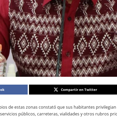
ook
Compartir en Twitter
os de estas zonas constató que sus habitantes privilegian l
ervicios públicos, carreteras, vialidades y otros rubros pri