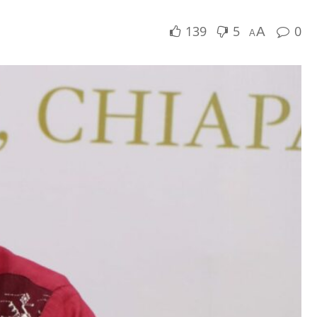
139
5
0
A
A