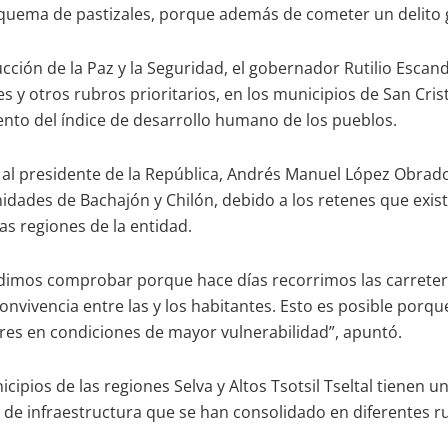
 la quema de pastizales, porque además de cometer un delito 
cción de la Paz y la Seguridad, el gobernador Rutilio Esca
des y otros rubros prioritarios, en los municipios de San Cri
miento del índice de desarrollo humano de los pueblos.
l presidente de la República, Andrés Manuel López Obrador, 
idades de Bachajón y Chilón, debido a los retenes que exis
as regiones de la entidad.
imos comprobar porque hace días recorrimos las carreteras
onvivencia entre las y los habitantes. Esto es posible porqu
res en condiciones de mayor vulnerabilidad”, apuntó.
pios de las regiones Selva y Altos Tsotsil Tseltal tienen una
as de infraestructura que se han consolidado en diferentes 