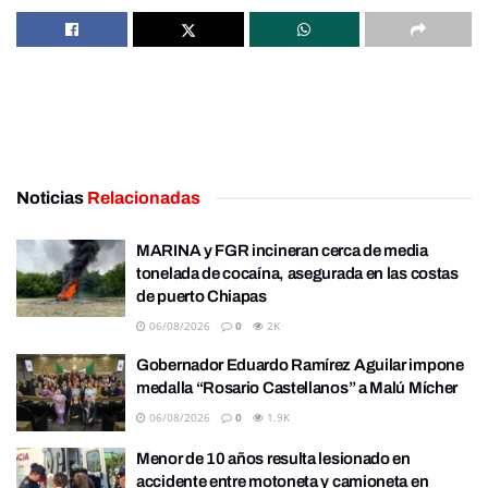
Noticias
Relacionadas
MARINA y FGR incineran cerca de media
tonelada de cocaína, asegurada en las costas
de puerto Chiapas
06/08/2026
0
2K
Gobernador Eduardo Ramírez Aguilar impone
medalla “Rosario Castellanos” a Malú Mícher
06/08/2026
0
1.9K
Menor de 10 años resulta lesionado en
accidente entre motoneta y camioneta en