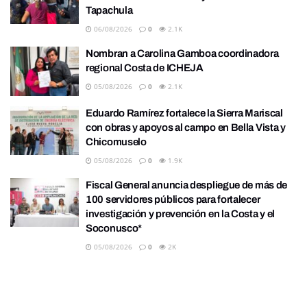
Tapachula
06/08/2026
0
2.1K
Nombran a Carolina Gamboa coordinadora
regional Costa de ICHEJA
05/08/2026
0
2.1K
Eduardo Ramírez fortalece la Sierra Mariscal
con obras y apoyos al campo en Bella Vista y
Chicomuselo
05/08/2026
0
1.9K
Fiscal General anuncia despliegue de más de
100 servidores públicos para fortalecer
investigación y prevención en la Costa y el
Soconusco*
05/08/2026
0
2K