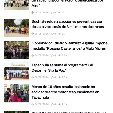
de Tapachula con el Foro “Comercializa por
Aire”
06/08/2026
0
2K
Suchiate refuerza acciones preventivas con
desazolve de más de 3 mil metros de drenes
06/08/2026
0
2K
Gobernador Eduardo Ramírez Aguilar impone
medalla “Rosario Castellanos” a Malú Mícher
06/08/2026
0
1.9K
Tapachula se suma al programa “Sí al
Desarme, Sí a la Paz”
06/08/2026
0
1.9K
Menor de 10 años resulta lesionado en
accidente entre motoneta y camioneta en
Tapachula
06/08/2026
0
2.1K