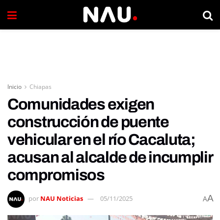
Inicio
Chiapas
Comunidades exigen
construcción de puente
vehicular en el río Cacaluta;
acusan al alcalde de incumplir
compromisos
A
por
NAU Noticias
05/11/2025
A