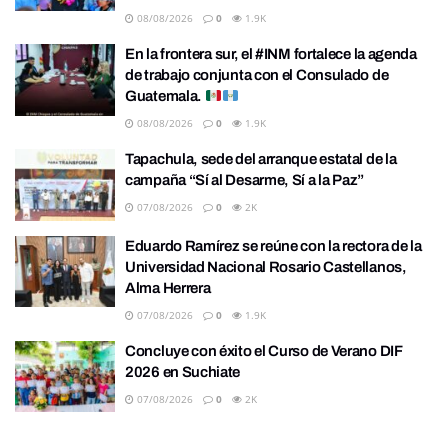
08/08/2026
0
1.9K
En la frontera sur, el #INM fortalece la agenda
de trabajo conjunta con el Consulado de
Guatemala.
08/08/2026
0
1.9K
Tapachula, sede del arranque estatal de la
campaña “Sí al Desarme, Sí a la Paz”
07/08/2026
0
2K
Eduardo Ramírez se reúne con la rectora de la
Universidad Nacional Rosario Castellanos,
Alma Herrera
07/08/2026
0
1.9K
Concluye con éxito el Curso de Verano DIF
2026 en Suchiate
07/08/2026
0
2K