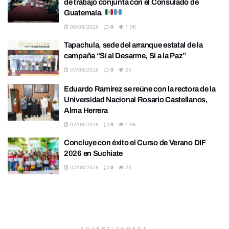
de trabajo conjunta con el Consulado de
Guatemala.
08/08/2026
0
1.9K
Tapachula, sede del arranque estatal de la
campaña “Sí al Desarme, Sí a la Paz”
07/08/2026
0
2K
Eduardo Ramírez se reúne con la rectora de la
Universidad Nacional Rosario Castellanos,
Alma Herrera
07/08/2026
0
1.9K
Concluye con éxito el Curso de Verano DIF
2026 en Suchiate
07/08/2026
0
2K
ADVERTISEMENT