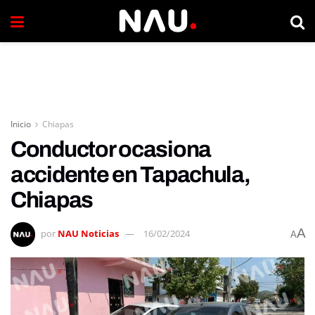
Inicio
Chiapas
Conductor ocasiona
accidente en Tapachula,
Chiapas
A
por
NAU Noticias
16/02/2024
A