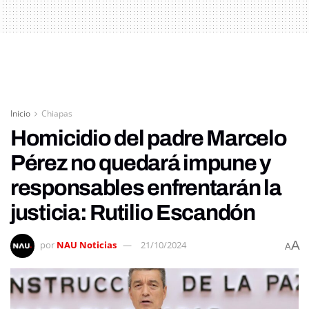
Inicio
Chiapas
Homicidio del padre Marcelo
Pérez no quedará impune y
responsables enfrentarán la
justicia: Rutilio Escandón
A
por
NAU Noticias
21/10/2024
A