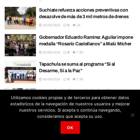
Suchiate refuerza acciones preventivas con
desazolve de más de 3 mil metros de drenes
06/08/2026
0
2K
Gobernador Eduardo Ramírez Aguilar impone
medalla “Rosario Castellanos” a Malú Mícher
06/08/2026
0
1.9K
Tapachula se suma al programa “Sí al
Desarme, Sí a la Paz”
06/08/2026
0
1.9K
Menor de 10 años resulta lesionado en
Utilizamos cookies propias y de terceros para obtener datos
accidente entre motoneta y camioneta en
estadísticos de la navegación de nuestros usuarios y mejorar
Tapachula
nuestros servicios. Si acepta o continúa navegando,
06/08/2026
0
2.1K
consideramos que acepta su uso.
OK