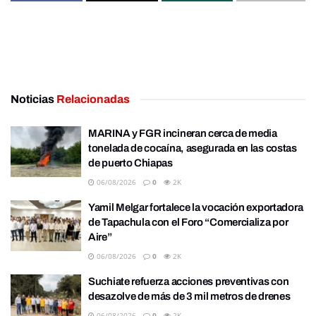
Noticias
Relacionadas
MARINA y FGR incineran cerca de media
tonelada de cocaína, asegurada en las costas
de puerto Chiapas
06/08/2026
0
2K
Yamil Melgar fortalece la vocación exportadora
de Tapachula con el Foro “Comercializa por
Aire”
06/08/2026
0
2K
Suchiate refuerza acciones preventivas con
desazolve de más de 3 mil metros de drenes
06/08/2026
0
2K