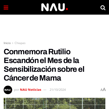
Inicio
Chiapas
Conmemora Rutilio
Escandón el Mes de la
Sensibilización sobre el
Cáncer de Mama
A
por
NAU Noticias
21/10/2024
A