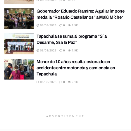
Gobernador Eduardo Ramírez Aguilar impone
medalla “Rosario Castellanos” a Malú Mícher
06/08/2026
0
1.9K
Tapachula se suma al programa “Sí al
Desarme, Sí a la Paz”
06/08/2026
0
1.9K
Menor de 10 años resulta lesionado en
accidente entre motoneta y camioneta en
Tapachula
06/08/2026
0
2.1K
ADVERTISEMENT