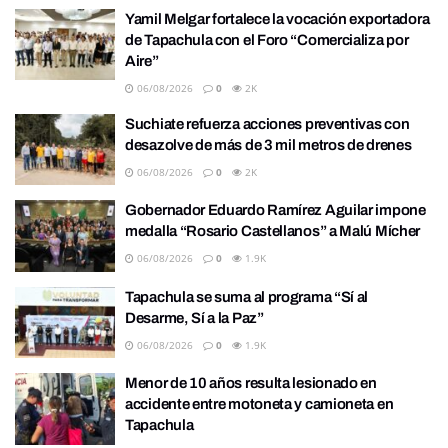
Yamil Melgar fortalece la vocación exportadora
de Tapachula con el Foro “Comercializa por
Aire”
06/08/2026
0
2K
Suchiate refuerza acciones preventivas con
desazolve de más de 3 mil metros de drenes
06/08/2026
0
2K
Gobernador Eduardo Ramírez Aguilar impone
medalla “Rosario Castellanos” a Malú Mícher
06/08/2026
0
1.9K
Tapachula se suma al programa “Sí al
Desarme, Sí a la Paz”
06/08/2026
0
1.9K
Menor de 10 años resulta lesionado en
accidente entre motoneta y camioneta en
Tapachula