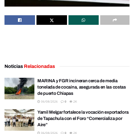
Noticias
Relacionadas
MARINA y FGR incineran cerca de media
tonelada de cocaína, asegurada en las costas
de puerto Chiapas
06/08/2026
0
2K
Yamil Melgar fortalece la vocación exportadora
de Tapachula con el Foro “Comercializa por
Aire”
06/08/2026
0
2K