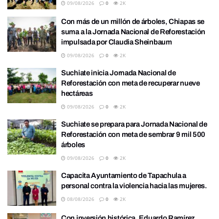
09/08/2026
0
2K
Con más de un millón de árboles, Chiapas se
suma a la Jornada Nacional de Reforestación
impulsada por Claudia Sheinbaum
09/08/2026
0
2K
Suchiate inicia Jornada Nacional de
Reforestación con meta de recuperar nueve
hectáreas
09/08/2026
0
2K
Suchiate se prepara para Jornada Nacional de
Reforestación con meta de sembrar 9 mil 500
árboles
09/08/2026
0
2K
Capacita Ayuntamiento de Tapachula a
personal contra la violencia hacia las mujeres.
08/08/2026
0
2K
Con inversión histórica, Eduardo Ramírez