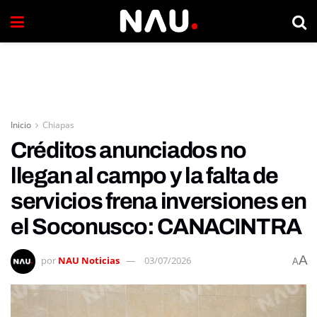
Inicio
Chiapas
Créditos anunciados no
llegan al campo y la falta de
servicios frena inversiones en
el Soconusco: CANACINTRA
A
por
NAU Noticias
03/07/2026
A