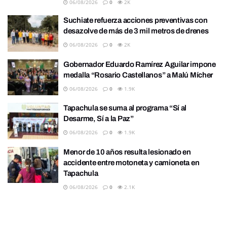
06/08/2026
0
2K
Suchiate refuerza acciones preventivas con
desazolve de más de 3 mil metros de drenes
06/08/2026
0
2K
Gobernador Eduardo Ramírez Aguilar impone
medalla “Rosario Castellanos” a Malú Mícher
06/08/2026
0
1.9K
Tapachula se suma al programa “Sí al
Desarme, Sí a la Paz”
06/08/2026
0
1.9K
Menor de 10 años resulta lesionado en
accidente entre motoneta y camioneta en
Tapachula
06/08/2026
0
2.1K