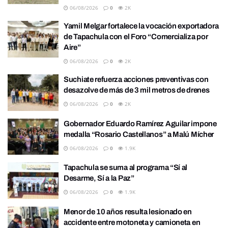
06/08/2026
0
2K
Yamil Melgar fortalece la vocación exportadora
de Tapachula con el Foro “Comercializa por
Aire”
06/08/2026
0
2K
Suchiate refuerza acciones preventivas con
desazolve de más de 3 mil metros de drenes
06/08/2026
0
2K
Gobernador Eduardo Ramírez Aguilar impone
medalla “Rosario Castellanos” a Malú Mícher
06/08/2026
0
1.9K
Tapachula se suma al programa “Sí al
Desarme, Sí a la Paz”
06/08/2026
0
1.9K
Menor de 10 años resulta lesionado en
accidente entre motoneta y camioneta en