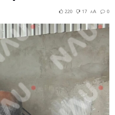
220
17
0
A
A