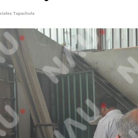
ciales
,
Tapachula