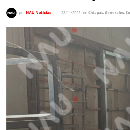
por
NAU Noticias
28/11/2025
en
Chiapas
,
Generales
,
So