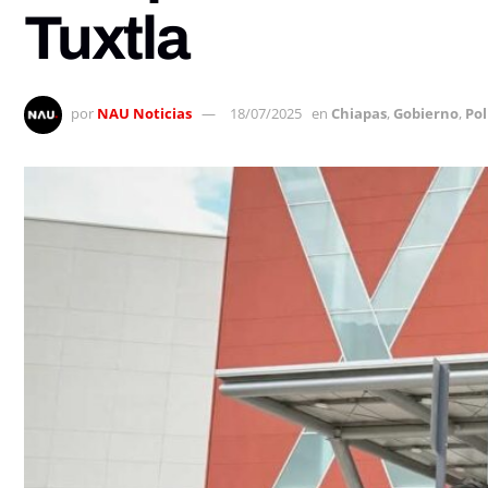
Tuxtla
por
NAU Noticias
18/07/2025
en
Chiapas
,
Gobierno
,
Pol