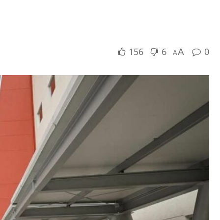
156
6
0
A
A