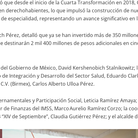
ó que desde el inicio de la Cuarta Transformación en 2018,
en derechohabientes, lo que impulsó la construcción de nu
de especialidad, representando un avance significativo en l
arch Pérez, detalló que ya se han invertido más de 350 millo
e destinarán 2 mil 400 millones de pesos adicionales en cin
d del Gobierno de México, David Kershenobich Stalnikowitz; 
 de Integración y Desarrollo del Sector Salud, Eduardo Clar
C.V. (Birmex), Carlos Alberto Ulloa Pérez.
namentales y Participación Social, Leticia Ramírez Amaya; l
or de Finanzas del IMSS, Marco Aurelio Ramírez Corzo; la coo
 “XIV de Septiembre”, Claudia Gutiérrez Pérez; y el alcalde 