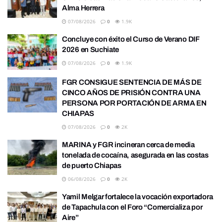
Alma Herrera
07/08/2026
0
1.9K
Concluye con éxito el Curso de Verano DIF
2026 en Suchiate
07/08/2026
0
1.9K
FGR CONSIGUE SENTENCIA DE MÁS DE
CINCO AÑOS DE PRISIÓN CONTRA UNA
PERSONA POR PORTACIÓN DE ARMA EN
CHIAPAS
07/08/2026
0
2K
MARINA y FGR incineran cerca de media
tonelada de cocaína, asegurada en las costas
de puerto Chiapas
06/08/2026
0
2K
Yamil Melgar fortalece la vocación exportadora
de Tapachula con el Foro “Comercializa por
Aire”