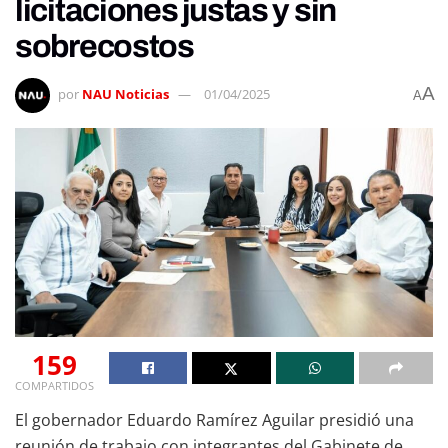
licitaciones justas y sin
sobrecostos
A
por
NAU Noticias
01/04/2025
A
159
COMPARTIDOS
El gobernador Eduardo Ramírez Aguilar presidió una
reunión de trabajo con integrantes del Gabinete de