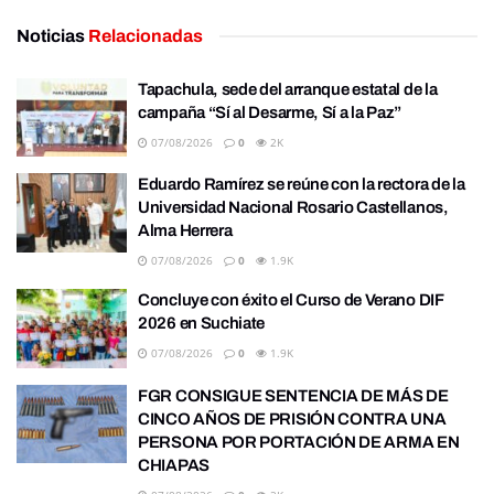
Noticias
Relacionadas
Tapachula, sede del arranque estatal de la
campaña “Sí al Desarme, Sí a la Paz”
07/08/2026
0
2K
Eduardo Ramírez se reúne con la rectora de la
Universidad Nacional Rosario Castellanos,
Alma Herrera
07/08/2026
0
1.9K
Concluye con éxito el Curso de Verano DIF
2026 en Suchiate
07/08/2026
0
1.9K
FGR CONSIGUE SENTENCIA DE MÁS DE
CINCO AÑOS DE PRISIÓN CONTRA UNA
PERSONA POR PORTACIÓN DE ARMA EN
CHIAPAS