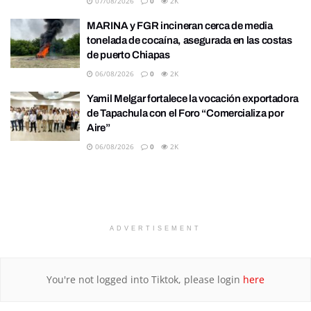
07/08/2026
0
2K
MARINA y FGR incineran cerca de media
tonelada de cocaína, asegurada en las costas
de puerto Chiapas
06/08/2026
0
2K
Yamil Melgar fortalece la vocación exportadora
de Tapachula con el Foro “Comercializa por
Aire”
06/08/2026
0
2K
ADVERTISEMENT
You're not logged into Tiktok, please login
here