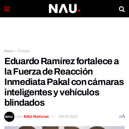
Inicio
Chiapas
Eduardo Ramírez fortalece a
la Fuerza de Reacción
Inmediata Pakal con cámaras
inteligentes y vehículos
blindados
A
por
NAU Noticias
20/10/2025
A