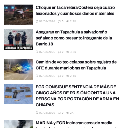
Choque en la carretera Costera deja cuatro
lesionados y cuantiosos daños materiales
08/08/2026
0
2.2K
Aseguran en Tapachula a salvadoreño
señalado como presunto integrante de la
Barrio 18
07/08/2026
0
3.3K
Camión de volteo colapsa sobre registro de
CFE durante maniobras en Tapachula
07/08/2026
0
2.1K
FGR CONSIGUE SENTENCIA DE MÁS DE
CINCO AÑOS DE PRISIÓN CONTRA UNA
PERSONA POR PORTACIÓN DE ARMA EN
CHIAPAS
07/08/2026
0
2K
MARINA y FGR incineran cerca de media