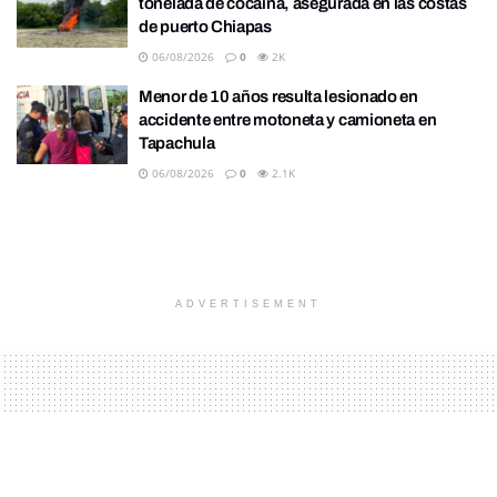
tonelada de cocaína, asegurada en las costas
de puerto Chiapas
06/08/2026
0
2K
Menor de 10 años resulta lesionado en
accidente entre motoneta y camioneta en
Tapachula
06/08/2026
0
2.1K
ADVERTISEMENT