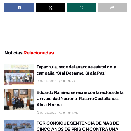
Noticias
Relacionadas
Tapachula, sede del arranque estatal de la
campaña “Sí al Desarme, Sí a la Paz”
07/08/2026
0
2K
Eduardo Ramírez se reúne con la rectora de la
Universidad Nacional Rosario Castellanos,
Alma Herrera
07/08/2026
0
1.9K
FGR CONSIGUE SENTENCIA DE MÁS DE
CINCO AÑOS DE PRISIÓN CONTRA UNA