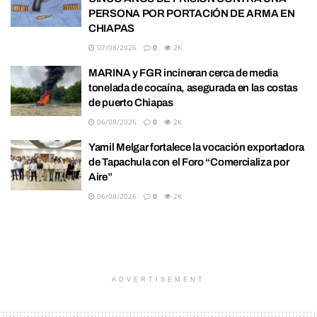
PERSONA POR PORTACIÓN DE ARMA EN
CHIAPAS
07/08/2026
0
2K
MARINA y FGR incineran cerca de media
tonelada de cocaína, asegurada en las costas
de puerto Chiapas
06/08/2026
0
2K
Yamil Melgar fortalece la vocación exportadora
de Tapachula con el Foro “Comercializa por
Aire”
06/08/2026
0
2K
ADVERTISEMENT