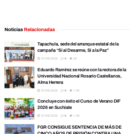
Noticias
Relacionadas
Tapachula, sede del arranque estatal de la
campaña “Sí al Desarme, Sí a la Paz”
07/08/2026
0
2K
Eduardo Ramírez se reúne con la rectora de la
Universidad Nacional Rosario Castellanos,
Alma Herrera
07/08/2026
0
1.9K
Concluye con éxito el Curso de Verano DIF
2026 en Suchiate
07/08/2026
0
1.9K
FGR CONSIGUE SENTENCIA DE MÁS DE
CINCO AÑOS DE PRISIÓN CONTRA UNA