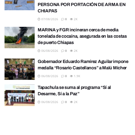
PERSONA POR PORTACIÓN DE ARMA EN
CHIAPAS
07/08/2026
0
2K
MARINA y FGR incineran cerca de media
tonelada de cocaína, asegurada en las costas
de puerto Chiapas
06/08/2026
0
2K
Gobernador Eduardo Ramírez Aguilar impone
medalla “Rosario Castellanos” a Malú Mícher
06/08/2026
0
1.9K
Tapachula se suma al programa “Sí al
Desarme, Sí a la Paz”
06/08/2026
0
2K