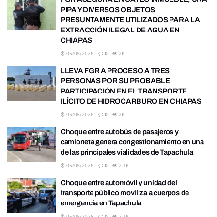
PIPA Y DIVERSOS OBJETOS
PRESUNTAMENTE UTILIZADOS PARA LA
EXTRACCIÓN ILEGAL DE AGUA EN
CHIAPAS
05/08/2026
0
2K
LLEVA FGR A PROCESO A TRES
PERSONAS POR SU PROBABLE
PARTICIPACIÓN EN EL TRANSPORTE
ILÍCITO DE HIDROCARBURO EN CHIAPAS
05/08/2026
0
2K
Choque entre autobús de pasajeros y
camioneta genera congestionamiento en una
de las principales vialidades de Tapachula
05/08/2026
0
2.1K
Choque entre automóvil y unidad del
transporte público moviliza a cuerpos de
emergencia en Tapachula
05/08/2026
0
2.1K