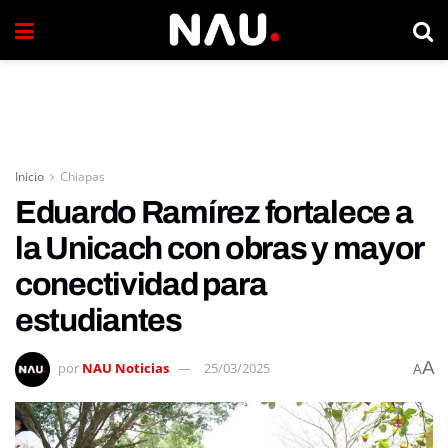
Inicio
Chiapas
Eduardo Ramírez fortalece a
la Unicach con obras y mayor
conectividad para
estudiantes
A
por
NAU Noticias
25/03/2025
A