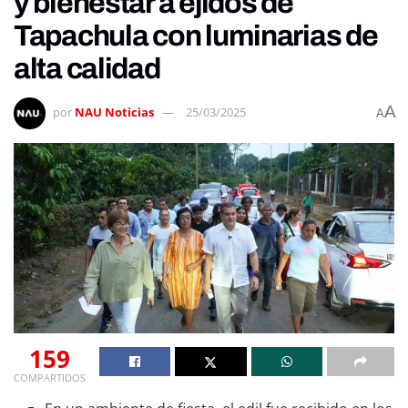
y bienestar a ejidos de
Tapachula con luminarias de
alta calidad
A
por
NAU Noticias
25/03/2025
A
159
COMPARTIDOS