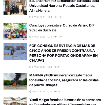
Eduardo Ramírez se reúne con la rectora de la
Universidad Nacional Rosario Castellanos,
Alma Herrera
07/08/2026
0
1.9K
Concluye con éxito el Curso de Verano DIF
2026 en Suchiate
07/08/2026
0
1.9K
FGR CONSIGUE SENTENCIA DE MÁS DE
CINCO AÑOS DE PRISIÓN CONTRA UNA
PERSONA POR PORTACIÓN DE ARMA EN
CHIAPAS
07/08/2026
0
2K
MARINA y FGR incineran cerca de media
tonelada de cocaína, asegurada en las costas
de puerto Chiapas
06/08/2026
0
2K
Yamil Melgar fortalece la vocación exportadora
de Tapachula con el Foro “Comercializa por