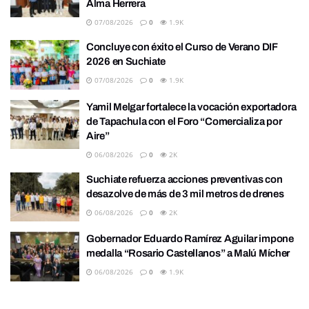
Alma Herrera
07/08/2026
0
1.9K
Concluye con éxito el Curso de Verano DIF
2026 en Suchiate
07/08/2026
0
1.9K
Yamil Melgar fortalece la vocación exportadora
de Tapachula con el Foro “Comercializa por
Aire”
06/08/2026
0
2K
Suchiate refuerza acciones preventivas con
desazolve de más de 3 mil metros de drenes
06/08/2026
0
2K
Gobernador Eduardo Ramírez Aguilar impone
medalla “Rosario Castellanos” a Malú Mícher
06/08/2026
0
1.9K