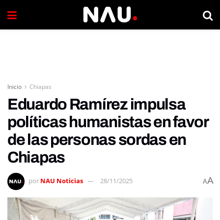
Inicio
Chiapas
Eduardo Ramírez impulsa
políticas humanistas en favor
de las personas sordas en
Chiapas
A
por
NAU Noticias
28/11/2025
A