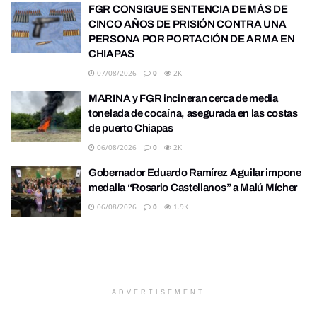
FGR CONSIGUE SENTENCIA DE MÁS DE
CINCO AÑOS DE PRISIÓN CONTRA UNA
PERSONA POR PORTACIÓN DE ARMA EN
CHIAPAS
07/08/2026
0
2K
MARINA y FGR incineran cerca de media
tonelada de cocaína, asegurada en las costas
de puerto Chiapas
06/08/2026
0
2K
Gobernador Eduardo Ramírez Aguilar impone
medalla “Rosario Castellanos” a Malú Mícher
06/08/2026
0
1.9K
ADVERTISEMENT