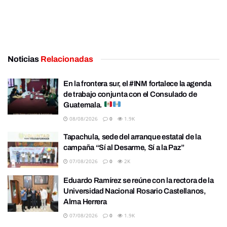
Noticias
Relacionadas
En la frontera sur, el #INM fortalece la agenda
de trabajo conjunta con el Consulado de
Guatemala.
08/08/2026
0
1.9K
Tapachula, sede del arranque estatal de la
campaña “Sí al Desarme, Sí a la Paz”
07/08/2026
0
2K
Eduardo Ramírez se reúne con la rectora de la
Universidad Nacional Rosario Castellanos,
Alma Herrera
07/08/2026
0
1.9K