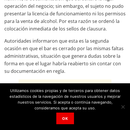
operación del negocio; sin embargo, el sujeto no pudo
presentar la licencia de funcionamiento ni los permisos
para la venta de alcohol. Por esta razón se ordenó la
colocación inmediata de los sellos de clausura.
Autoridades informaron que esta es la segunda
ocasión en que el bar es cerrado por las mismas faltas
administrativas, situación que genera dudas sobre la
forma en que el lugar habría reabierto sin contar con
su documentación en regla.
Utilizamos cookies propias y de terceros para obtener datos
estadísticos de la navegación de nuestros usuarios y mejorar
ADVERTISEMENT
nuestros servicios. Si acepta o continúa navegando,
consideramos que acepta su uso.
OK