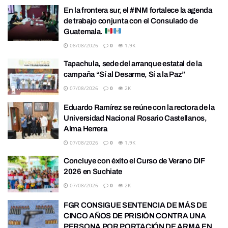
En la frontera sur, el #INM fortalece la agenda
de trabajo conjunta con el Consulado de
Guatemala.
08/08/2026
0
1.9K
Tapachula, sede del arranque estatal de la
campaña “Sí al Desarme, Sí a la Paz”
07/08/2026
0
2K
Eduardo Ramírez se reúne con la rectora de la
Universidad Nacional Rosario Castellanos,
Alma Herrera
07/08/2026
0
1.9K
Concluye con éxito el Curso de Verano DIF
2026 en Suchiate
07/08/2026
0
2K
FGR CONSIGUE SENTENCIA DE MÁS DE
CINCO AÑOS DE PRISIÓN CONTRA UNA
PERSONA POR PORTACIÓN DE ARMA EN