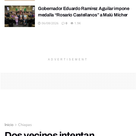
Gobernador Eduardo Ramírez Aguilar impone
medalla “Rosario Castellanos” a Malú Mícher
06/08/2026
0
1.9K
ADVERTISEMENT
Inicio
Chiapas
Dos vecinos intentan