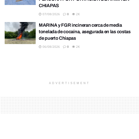
CHIAPAS
07/08/2026
0
2K
MARINA y FGR incineran cerca de media
tonelada de cocaína, asegurada en las costas
de puerto Chiapas
06/08/2026
0
2K
ADVERTISEMENT