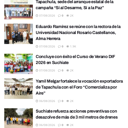
Tapachula, sede del arranque estatal de la
campaña “Sí al Desarme, Sí a la Paz”
07/08/2026
0
2K
Eduardo Ramírez se reúne con la rectora de la
Universidad Nacional Rosario Castellanos,
Alma Herrera
07/08/2026
0
1.9K
Concluye con éxito el Curso de Verano DIF
2026 en Suchiate
07/08/2026
0
2K
Yamil Melgar fortalece la vocación exportadora
de Tapachula con el Foro “Comercializa por
Aire”
06/08/2026
0
2K
Suchiate refuerza acciones preventivas con
desazolve de más de 3 mil metros de drenes
06/08/2026
0
2K