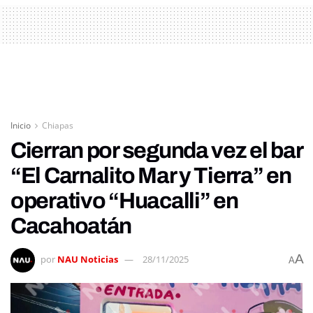
Inicio
Chiapas
Cierran por segunda vez el bar
“El Carnalito Mar y Tierra” en
operativo “Huacalli” en
Cacahoatán
A
por
NAU Noticias
28/11/2025
A