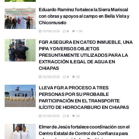
Eduardo Ramírez fortalece la Sierra Mariscal
con obras y apoyos al campo en Bella Vista y
Chicomuselo
05/08/2026
0
1.9K
FGR ASEGURA EN CATEO INMUEBLE, UNA
PIPA Y DIVERSOS OBJETOS
PRESUNTAMENTE UTILIZADOS PARA LA
EXTRACCIÓN ILEGAL DE AGUA EN
CHIAPAS
05/08/2026
0
2K
LLEVA FGR A PROCESO A TRES
PERSONAS POR SU PROBABLE
PARTICIPACIÓN EN EL TRANSPORTE
ILÍCITO DE HIDROCARBURO EN CHIAPAS
05/08/2026
0
2K
Elmer de Jesús fortalece coordinación con el
Centro Estatal de Control de Confianza para