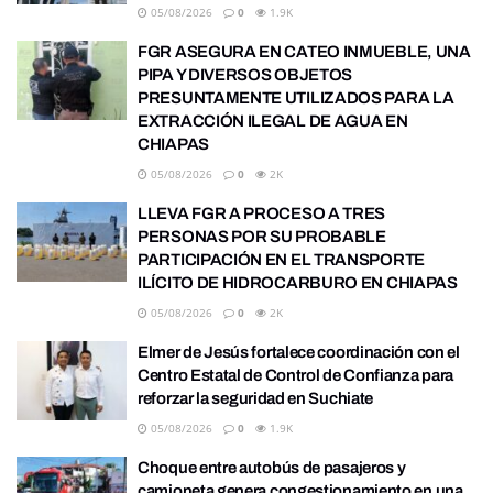
05/08/2026
0
1.9K
FGR ASEGURA EN CATEO INMUEBLE, UNA
PIPA Y DIVERSOS OBJETOS
PRESUNTAMENTE UTILIZADOS PARA LA
EXTRACCIÓN ILEGAL DE AGUA EN
CHIAPAS
05/08/2026
0
2K
LLEVA FGR A PROCESO A TRES
PERSONAS POR SU PROBABLE
PARTICIPACIÓN EN EL TRANSPORTE
ILÍCITO DE HIDROCARBURO EN CHIAPAS
05/08/2026
0
2K
Elmer de Jesús fortalece coordinación con el
Centro Estatal de Control de Confianza para
reforzar la seguridad en Suchiate
05/08/2026
0
1.9K
Choque entre autobús de pasajeros y
camioneta genera congestionamiento en una