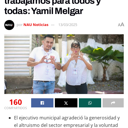
trabajamos para todos y
todas: Yamil Melgar
A
por
NAU Noticias
13/03/2025
A
160
COMPARTIDOS
El ejecutivo municipal agradeció la generosidad y
el altruismo del sector empresarial y la voluntad