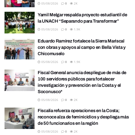
05/08/2026
0
2K
Yamil Melgar respalda proyecto estudiantil de
la UNACH “Separando para Transformar”
05/08/2026
0
1.9K
Eduardo Ramírez fortalece la Sierra Mariscal
con obras y apoyos al campo en Bella Vista y
Chicomuselo
05/08/2026
0
1.9K
Fiscal General anuncia despliegue de más de
100 servidores públicos para fortalecer
investigación y prevención en la Costa y el
Soconusco*
05/08/2026
0
2K
Fiscalía refuerza operaciones en la Costa;
reconoce alza de feminicidios y despliega más
de 50 funcionarios en la región
05/08/2026
0
2K