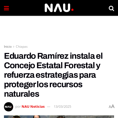
Inicio
Chiapas
Eduardo Ramírez instala el
Concejo Estatal Forestal y
refuerza estrategias para
proteger los recursos
naturales
A
por
NAU Noticias
13/03/2025
A