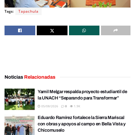
Tags:
Tapachula
Noticias
Relacionadas
Yamil Melgar respalda proyecto estudiantil de
la UNACH “Separando para Transformar”
05/08/2026
0
1.9K
Eduardo Ramírez fortalece la Sierra Mariscal
con obras y apoyos al campo en Bella Vista y
Chicomuselo