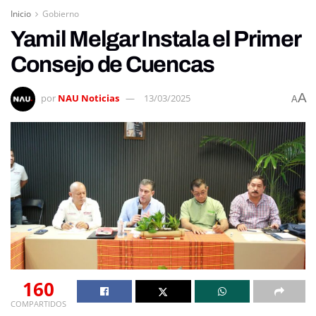
Inicio
Gobierno
Yamil Melgar Instala el Primer
Consejo de Cuencas
A
por
NAU Noticias
13/03/2025
A
160
COMPARTIDOS