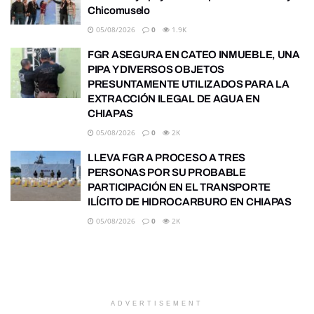
Chicomuselo
05/08/2026
0
1.9K
FGR ASEGURA EN CATEO INMUEBLE, UNA
PIPA Y DIVERSOS OBJETOS
PRESUNTAMENTE UTILIZADOS PARA LA
EXTRACCIÓN ILEGAL DE AGUA EN
CHIAPAS
05/08/2026
0
2K
LLEVA FGR A PROCESO A TRES
PERSONAS POR SU PROBABLE
PARTICIPACIÓN EN EL TRANSPORTE
ILÍCITO DE HIDROCARBURO EN CHIAPAS
05/08/2026
0
2K
ADVERTISEMENT