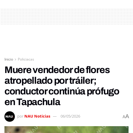
Inicio
Policiacas
Muere vendedor de flores
atropellado por tráiler;
conductor continúa prófugo
en Tapachula
A
por
NAU Noticias
06/05/2026
A