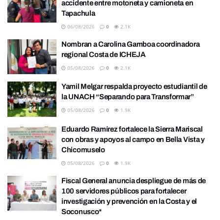
accidente entre motoneta y camioneta en
Tapachula
06/08/2026
0
2.1K
Nombran a Carolina Gamboa coordinadora
regional Costa de ICHEJA
05/08/2026
0
2.1K
Yamil Melgar respalda proyecto estudiantil de
la UNACH “Separando para Transformar”
05/08/2026
0
1.9K
Eduardo Ramírez fortalece la Sierra Mariscal
con obras y apoyos al campo en Bella Vista y
Chicomuselo
05/08/2026
0
1.9K
Fiscal General anuncia despliegue de más de
100 servidores públicos para fortalecer
investigación y prevención en la Costa y el
Soconusco*