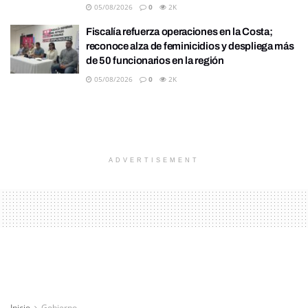
05/08/2026
0
2K
Fiscalía refuerza operaciones en la Costa;
reconoce alza de feminicidios y despliega más
de 50 funcionarios en la región
05/08/2026
0
2K
ADVERTISEMENT
Inicio
Gobierno