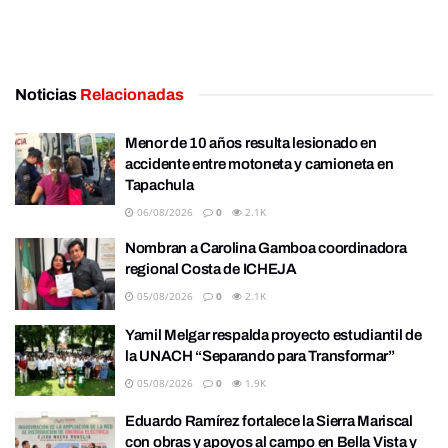
Noticias
Relacionadas
Menor de 10 años resulta lesionado en
accidente entre motoneta y camioneta en
Tapachula
06/08/2026
0
2.1K
Nombran a Carolina Gamboa coordinadora
regional Costa de ICHEJA
05/08/2026
0
2.1K
Yamil Melgar respalda proyecto estudiantil de
la UNACH “Separando para Transformar”
05/08/2026
0
1.9K
Eduardo Ramírez fortalece la Sierra Mariscal
con obras y apoyos al campo en Bella Vista y