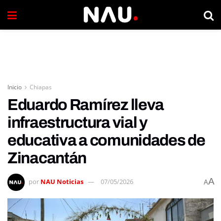
Inicio
Chiapas
Eduardo Ramírez lleva
infraestructura vial y
educativa a comunidades de
Zinacantán
A
por
NAU Noticias
07/05/2026
A