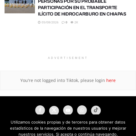
PERSONAS POR SU PROBABLE
PARTICIPACIÓN EN EL TRANSPORTE
ILÍCITO DE HIDROCARBURO EN CHIAPAS
05/08/2026
0
2K
ADVERTISEMENT
You're not logged into Tiktok, please login
here
Utilizamos cookies propias y de terceros para obtener datos
estadísticos de la navegación de nuestros usuarios y mejorar
nuestros servicios. Si acepta o continúa navegando,