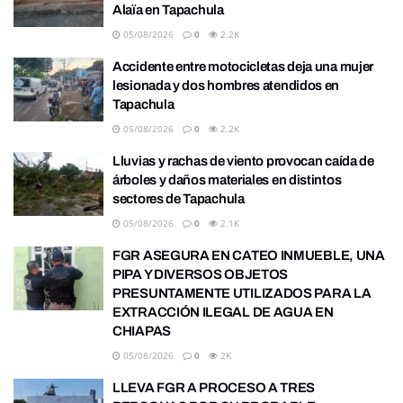
Alaïa en Tapachula
05/08/2026
0
2.2K
Accidente entre motocicletas deja una mujer
lesionada y dos hombres atendidos en
Tapachula
05/08/2026
0
2.2K
Lluvias y rachas de viento provocan caída de
árboles y daños materiales en distintos
sectores de Tapachula
05/08/2026
0
2.1K
FGR ASEGURA EN CATEO INMUEBLE, UNA
PIPA Y DIVERSOS OBJETOS
PRESUNTAMENTE UTILIZADOS PARA LA
EXTRACCIÓN ILEGAL DE AGUA EN
CHIAPAS
05/08/2026
0
2K
LLEVA FGR A PROCESO A TRES