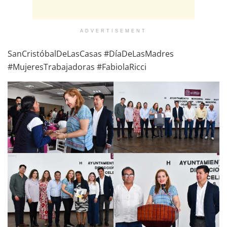
ADVERTISEMENT
SanCristóbalDeLasCasas #DíaDeLasMadres
#MujeresTrabajadoras #FabiolaRicci