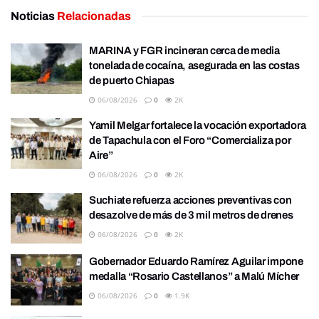
Noticias
Relacionadas
MARINA y FGR incineran cerca de media
tonelada de cocaína, asegurada en las costas
de puerto Chiapas
06/08/2026
0
2K
Yamil Melgar fortalece la vocación exportadora
de Tapachula con el Foro “Comercializa por
Aire”
06/08/2026
0
2K
Suchiate refuerza acciones preventivas con
desazolve de más de 3 mil metros de drenes
06/08/2026
0
2K
Gobernador Eduardo Ramírez Aguilar impone
medalla “Rosario Castellanos” a Malú Mícher
06/08/2026
0
1.9K