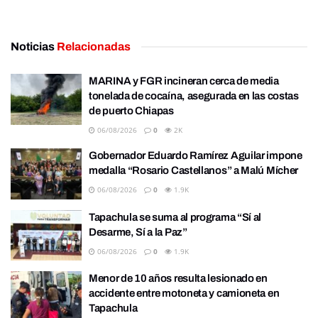
Noticias
Relacionadas
MARINA y FGR incineran cerca de media
tonelada de cocaína, asegurada en las costas
de puerto Chiapas
06/08/2026
0
2K
Gobernador Eduardo Ramírez Aguilar impone
medalla “Rosario Castellanos” a Malú Mícher
06/08/2026
0
1.9K
Tapachula se suma al programa “Sí al
Desarme, Sí a la Paz”
06/08/2026
0
1.9K
Menor de 10 años resulta lesionado en
accidente entre motoneta y camioneta en
Tapachula