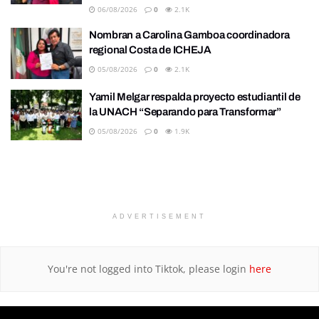
06/08/2026
0
2.1K
Nombran a Carolina Gamboa coordinadora
regional Costa de ICHEJA
05/08/2026
0
2.1K
Yamil Melgar respalda proyecto estudiantil de
la UNACH “Separando para Transformar”
05/08/2026
0
1.9K
ADVERTISEMENT
You're not logged into Tiktok, please login
here