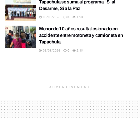
Tapachula se suma al programa “Sí al
Desarme, Sí a la Paz”
06/08/2026
0
1.9K
Menor de 10 años resulta lesionado en
accidente entre motoneta y camioneta en
Tapachula
06/08/2026
0
2.1K
ADVERTISEMENT