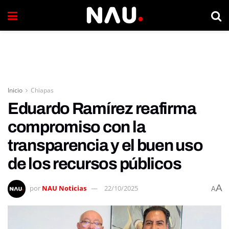
Inicio
Chiapas
Eduardo Ramírez reafirma
compromiso con la
transparencia y el buen uso
de los recursos públicos
A
por
NAU Noticias
22/10/2025
A