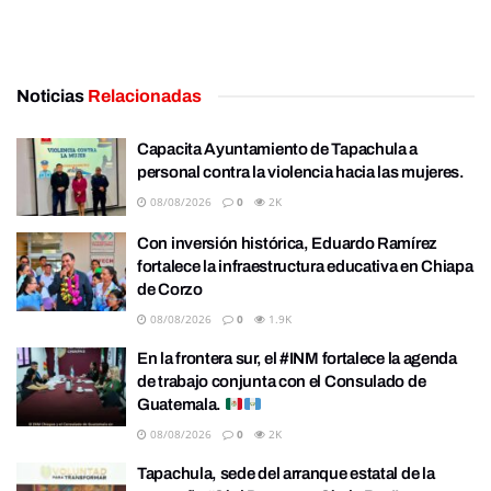
Noticias
Relacionadas
Capacita Ayuntamiento de Tapachula a
personal contra la violencia hacia las mujeres.
08/08/2026
0
2K
Con inversión histórica, Eduardo Ramírez
fortalece la infraestructura educativa en Chiapa
de Corzo
08/08/2026
0
1.9K
En la frontera sur, el #INM fortalece la agenda
de trabajo conjunta con el Consulado de
Guatemala.
08/08/2026
0
2K
Tapachula, sede del arranque estatal de la