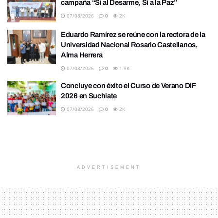
campaña “Sí al Desarme, Sí a la Paz”
07/08/2026
0
2K
Eduardo Ramírez se reúne con la rectora de la
Universidad Nacional Rosario Castellanos,
Alma Herrera
07/08/2026
0
1.9K
Concluye con éxito el Curso de Verano DIF
2026 en Suchiate
07/08/2026
0
2K
ADVERTISEMENT