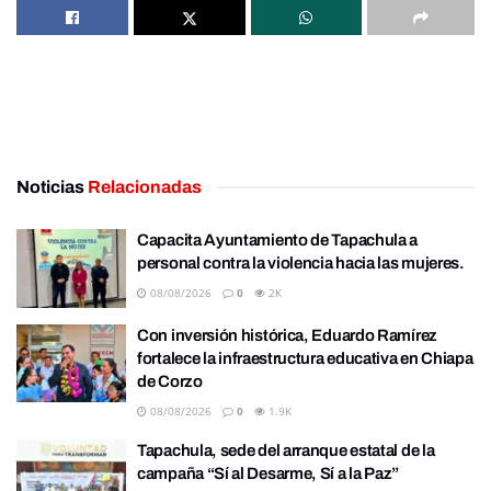
Noticias
Relacionadas
Capacita Ayuntamiento de Tapachula a
personal contra la violencia hacia las mujeres.
08/08/2026
0
2K
Con inversión histórica, Eduardo Ramírez
fortalece la infraestructura educativa en Chiapa
de Corzo
08/08/2026
0
1.9K
Tapachula, sede del arranque estatal de la
campaña “Sí al Desarme, Sí a la Paz”