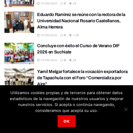
07/08/2026
0
2K
Eduardo Ramírez se reúne con la rectora de la
Universidad Nacional Rosario Castellanos,
Alma Herrera
07/08/2026
0
1.9K
Concluye con éxito el Curso de Verano DIF
2026 en Suchiate
07/08/2026
0
2K
Yamil Melgar fortalece la vocación exportadora
de Tapachula con el Foro “Comercializa por
Aire”
06/08/2026
0
2K
Utilizamos cookies propias y de terceros para obtener datos
estadísticos de la navegación de nuestros usuarios y mejorar
nuestros servicios. Si acepta o continúa navegando,
consideramos que acepta su uso.
OK
ADVERTISEMENT