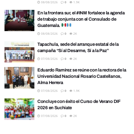
08/08/2026
0
1.9K
En la frontera sur, el #INM fortalece la agenda
de trabajo conjunta con el Consulado de
Guatemala.
08/08/2026
0
2K
Tapachula, sede del arranque estatal de la
campaña “Sí al Desarme, Sí a la Paz”
07/08/2026
0
2K
Eduardo Ramírez se reúne con la rectora de la
Universidad Nacional Rosario Castellanos,
Alma Herrera
07/08/2026
0
1.9K
Concluye con éxito el Curso de Verano DIF
2026 en Suchiate
07/08/2026
0
2K