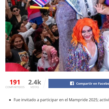
191
2.4k
Compartir en Faceb
COMPARTIDOS
VISTAS
Fue invitado a participar en el Mampride 2025; activ