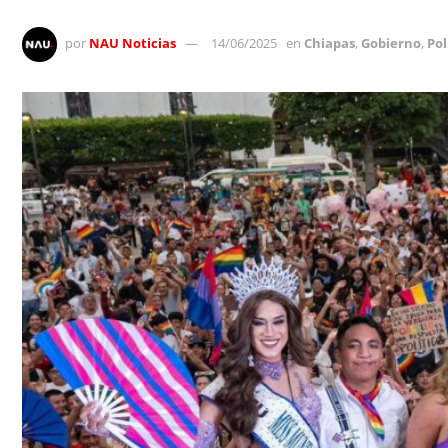
por
NAU Noticias
14/06/2025
en
Chiapas
,
Gobierno
,
Pol