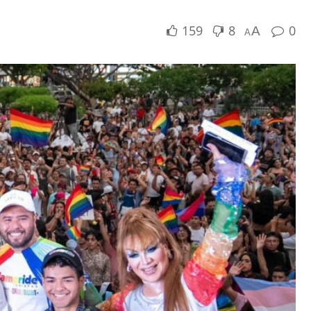
159
8
0
A
A